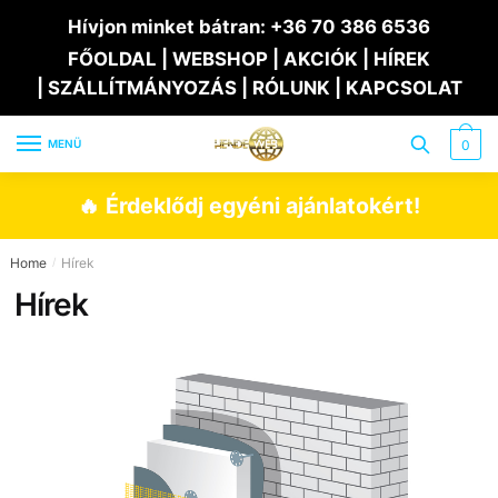
Skip
Skip
Hívjon minket bátran:
+36 70 386 6536
to
to
FŐOLDAL
|
WEBSHOP
|
AKCIÓK
|
HÍREK
navigation
content
|
SZÁLLÍTMÁNYOZÁS
|
RÓLUNK
|
KAPCSOLAT
MENÜ
0
🔥 Érdeklődj egyéni ajánlatokért!
Home
Hírek
/
Hírek