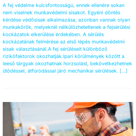
A fej védelme kulcsfontosságú, ennek ellenére sokan
nem viselnek munkavédelmi sisakot. Egyéni döntés
kérdése védősisak alkalmazása, azonban vannak olyan
munkakörök, melyeknél nélkülözhetetlenek a fejsérülési
kockázatok elkerülése érdekében. A sérülés
kockázatának felmérése az első lépés munkavédelmi
sisak választásánál.A fej sérüléseit különböző
rizikófaktorok okozhatják.Ipari körülmények között a
leeső tárgyak okozhatnak horzsolást, bekövetkezhetnek
ütődéssel, átfúródással járó mechanikai sérülések. […]