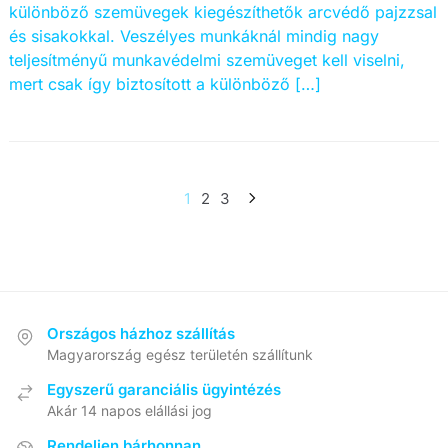
különböző szemüvegek kiegészíthetők arcvédő pajzzsal
és sisakokkal. Veszélyes munkáknál mindig nagy
teljesítményű munkavédelmi szemüveget kell viselni,
mert csak így biztosított a különböző […]
Bejegyzések
1
2
3
lapozása
Országos házhoz szállítás
Magyarország egész területén szállítunk
Egyszerű garanciális ügyintézés
Akár 14 napos elállási jog
Rendeljen bárhonnan