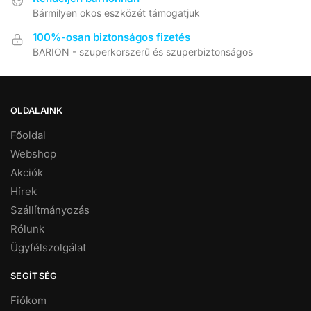
Bármilyen okos eszközét támogatjuk
100%-osan biztonságos fizetés
BARION - szuperkorszerű és szuperbiztonságos
OLDALAINK
Főoldal
Webshop
Akciók
Hírek
Szállítmányozás
Rólunk
Ügyfélszolgálat
SEGÍTSÉG
Fiókom