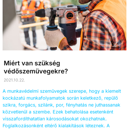
Miért van szükség
védőszemüvegekre?
2021.10.22.
A munkavédelmi szemüvegek szerepe, hogy a kiemelt
kockázatú munkafolyamatok során keletkező, repülő
szikra, forgács, szilánk, por, fényhatás ne juthassanak
közvetlenül a szembe. Ezek behatolása esetenként
visszafordíthatatlan károsodásokat okozhatnak.
Foglalkozásonként eltérő kialakítások léteznek. A