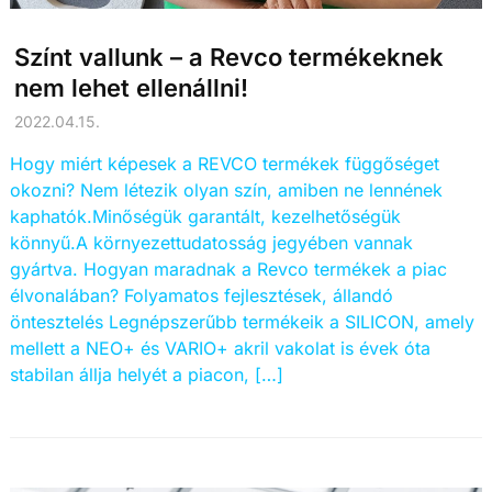
Színt vallunk – a Revco termékeknek
nem lehet ellenállni!
2022.04.15.
Hogy miért képesek a REVCO termékek függőséget
okozni? Nem létezik olyan szín, amiben ne lennének
kaphatók.Minőségük garantált, kezelhetőségük
könnyű.A környezettudatosság jegyében vannak
gyártva. Hogyan maradnak a Revco termékek a piac
élvonalában? Folyamatos fejlesztések, állandó
öntesztelés Legnépszerűbb termékeik a SILICON, amely
mellett a NEO+ és VARIO+ akril vakolat is évek óta
stabilan állja helyét a piacon, […]