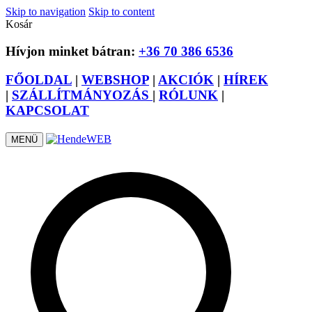
Skip to navigation
Skip to content
Kosár
Hívjon minket bátran:
+36 70 386 6536
FŐOLDAL
|
WEBSHOP
|
AKCIÓK
|
HÍREK
|
SZÁLLÍTMÁNYOZÁS
|
RÓLUNK
|
KAPCSOLAT
MENÜ