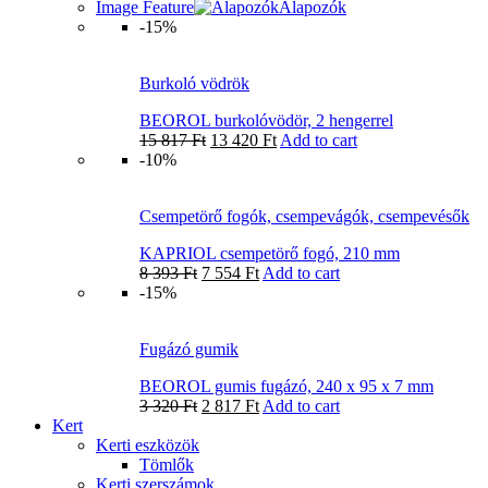
Image Feature
Alapozók
-15%
Burkoló vödrök
BEOROL burkolóvödör, 2 hengerrel
15 817
Ft
13 420
Ft
Add to cart
-10%
Csempetörő fogók, csempevágók, csempevésők
KAPRIOL csempetörő fogó, 210 mm
8 393
Ft
7 554
Ft
Add to cart
-15%
Fugázó gumik
BEOROL gumis fugázó, 240 x 95 x 7 mm
3 320
Ft
2 817
Ft
Add to cart
Kert
Kerti eszközök
Tömlők
Kerti szerszámok