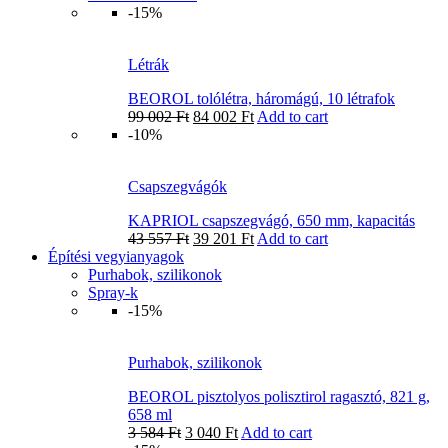
-15%
Létrák
BEOROL tolólétra, háromágú, 10 létrafok
99 002
Ft
84 002
Ft
Add to cart
-10%
Csapszegvágók
KAPRIOL csapszegvágó, 650 mm, kapacitás
43 557
Ft
39 201
Ft
Add to cart
Építési vegyianyagok
Purhabok, szilikonok
Spray-k
-15%
Purhabok, szilikonok
BEOROL pisztolyos polisztirol ragasztó, 821 g,
658 ml
3 584
Ft
3 040
Ft
Add to cart