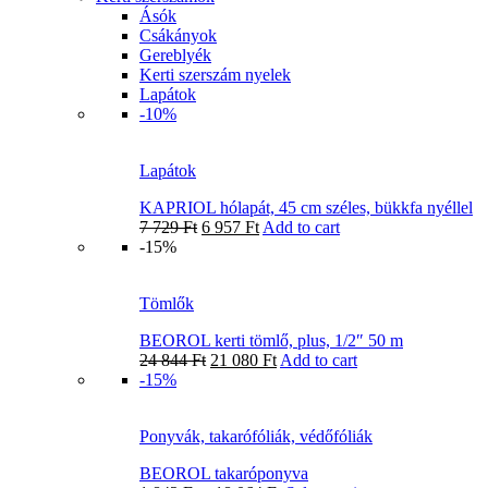
Ásók
Csákányok
Gereblyék
Kerti szerszám nyelek
Lapátok
-10%
Lapátok
KAPRIOL hólapát, 45 cm széles, bükkfa nyéllel
7 729
Ft
6 957
Ft
Add to cart
-15%
Tömlők
BEOROL kerti tömlő, plus, 1/2″ 50 m
24 844
Ft
21 080
Ft
Add to cart
-15%
Ponyvák, takarófóliák, védőfóliák
BEOROL takaróponyva