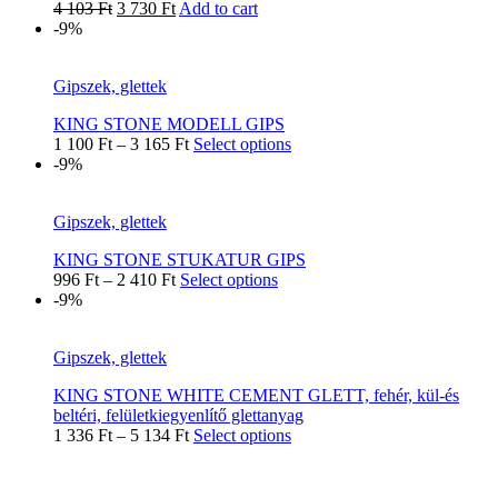
4 103
Ft
3 730
Ft
Add to cart
-9%
Gipszek, glettek
KING STONE MODELL GIPS
1 100
Ft
–
3 165
Ft
Select options
-9%
Gipszek, glettek
KING STONE STUKATUR GIPS
996
Ft
–
2 410
Ft
Select options
-9%
Gipszek, glettek
KING STONE WHITE CEMENT GLETT, fehér, kül-és
beltéri, felületkiegyenlítő glettanyag
1 336
Ft
–
5 134
Ft
Select options