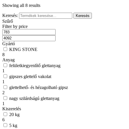
Showing all 8 results
Keresés:
Szűrő
Filter by price
Gyártó
KING STONE
8
Anyag
felületkiegyenlítő glettanyag
1
gipszes glettelő vakolat
1
glettelhető- és hézagolható gipsz
2
nagy szilárdságú glettanyag
1
Kiszerelés
20 kg
6
5 kg