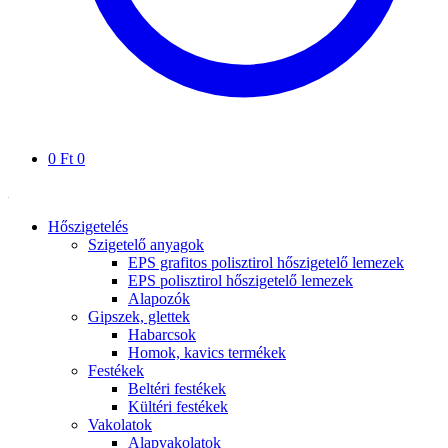
0
Ft
0
Hőszigetelés
Szigetelő anyagok
EPS grafitos polisztirol hőszigetelő lemezek
EPS polisztirol hőszigetelő lemezek
Alapozók
Gipszek, glettek
Habarcsok
Homok, kavics termékek
Festékek
Beltéri festékek
Kültéri festékek
Vakolatok
Alapvakolatok