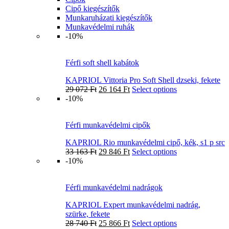
Cipő kiegészítők
Munkaruházati kiegészítők
Munkavédelmi ruhák
-10%
Férfi soft shell kabátok
KAPRIOL Vittoria Pro Soft Shell dzseki, fekete
29 072
Ft
26 164
Ft
Select options
-10%
Férfi munkavédelmi cipők
KAPRIOL Rio munkavédelmi cipő, kék, s1 p src
33 163
Ft
29 846
Ft
Select options
-10%
Férfi munkavédelmi nadrágok
KAPRIOL Expert munkavédelmi nadrág,
szürke, fekete
28 740
Ft
25 866
Ft
Select options