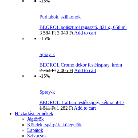
-15%
Purhabok, szilikonok
BEOROL polisztirol ragasztó, 821 g, 658 ml
3 584
Ft
3 040
Ft
Add to cart
-15%
Spray-k
BEOROL Cromo dekor festékspray, króm
2 364
Ft
2 005
Ft
Add to cart
-15%
Spray-k
BEOROL Traffico festékspray, kék ral5017
1 511
Ft
1 282
Ft
Add to cart
Háztartási termékek
Jégtörők
Kötelek, spárgák, kötegelők
Lapátok
Szivacsok