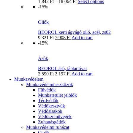
1 842
Ft
–
18 064
Ft
Select options
-15%
Ollók
BEOROL kerti ágvágó olló, acél, zs02
9 321
Ft
7 908
Ft
Add to cart
-15%
Ásók
BEOROL ásó, lábtartóval
2 590
Ft
2 197
Ft
Add to cart
Munkavédelem
Munkavédelmi eszközök
Fülvédők
Munkaterület jelölők
Térdvédők
Védőkesztyűk
Védősisakok
Védőszemüvegek
Zuhanásgátlók
Munkavédelmi ruházat
Cipők