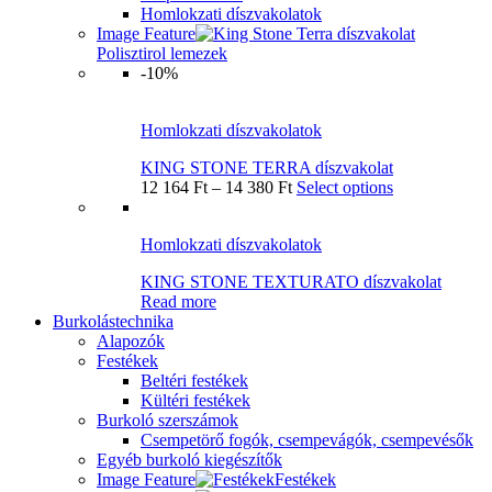
Homlokzati díszvakolatok
Image Feature
Polisztirol lemezek
-10%
Homlokzati díszvakolatok
KING STONE TERRA díszvakolat
12 164
Ft
–
14 380
Ft
Select options
Homlokzati díszvakolatok
KING STONE TEXTURATO díszvakolat
Read more
Burkolástechnika
Alapozók
Festékek
Beltéri festékek
Kültéri festékek
Burkoló szerszámok
Csempetörő fogók, csempevágók, csempevésők
Egyéb burkoló kiegészítők
Image Feature
Festékek