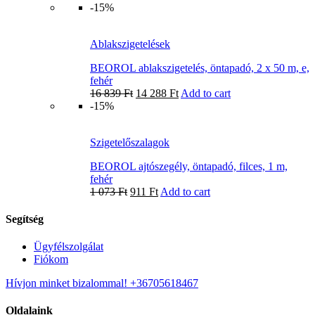
-15%
Ablakszigetelések
BEOROL ablakszigetelés, öntapadó, 2 x 50 m, e,
fehér
16 839
Ft
14 288
Ft
Add to cart
-15%
Szigetelőszalagok
BEOROL ajtószegély, öntapadó, filces, 1 m,
fehér
1 073
Ft
911
Ft
Add to cart
Segítség
Ügyfélszolgálat
Fiókom
Hívjon minket bizalommal! +36705618467
Oldalaink