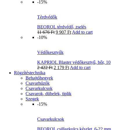
-15%
Térdvédők
BEOROL térdvédő, zselés
11 676
Ft
9 907
Ft
Add to cart
-10%
Védőkesztyűk
KAPRIOL Blaster védőkesztyű, bőr, 10
2 422
Ft
2 179
Ft
Add to cart
Rögzítéstechnika
Behajtóhegyek
Csavarhúzók
Csavarkulcsok
Csavarok, dübelek, tiplik
Szegek
-15%
Csavarkulcsok
BEOROL csillagkulcs készlet, 6-22 mm