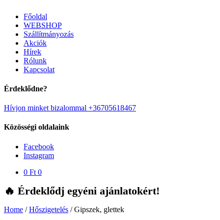
Főoldal
WEBSHOP
Szállítmányozás
Akciók
Hírek
Rólunk
Kapcsolat
Érdeklődne?
Hívjon minket bizalommal +36705618467
Közösségi oldalaink
Facebook
Instagram
0
Ft
0
🔥 Érdeklődj egyéni ajánlatokért!
Home
/
Hőszigetelés
/
Gipszek, glettek