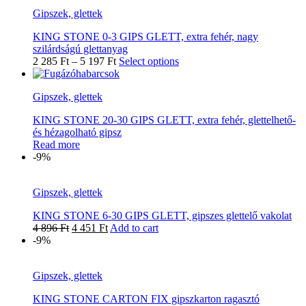
Gipszek, glettek
KING STONE 0-3 GIPS GLETT, extra fehér, nagy
szilárdságú glettanyag
2 285
Ft
–
5 197
Ft
Select options
Gipszek, glettek
KING STONE 20-30 GIPS GLETT, extra fehér, glettelhető-
és hézagolható gipsz
Read more
-9%
Gipszek, glettek
KING STONE 6-30 GIPS GLETT, gipszes glettelő vakolat
4 896
Ft
4 451
Ft
Add to cart
-9%
Gipszek, glettek
KING STONE CARTON FIX gipszkarton ragasztó