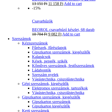
13 151
Ft
11 158
Ft
Add to cart
-15%
Csavarhúzók
BEOROL csavarhúzó készlet, 68 darab
10 704
Ft
9 082
Ft
Add to cart
Szerszámok
Kéziszerszámok
Fűrészek, fűrészlapok
Gipszkarton szerszámok, kiegészítők
Kalapácsok
Kések, pengék, szikék
Kőműves szerszámok, festőszerszámok
Ládabontók
Szerszám nyelek
Vágástechnika, csiszolástechnika
Gépi szerszámok, kiegészítők
Elektromos szerszámok, tartozékok
Vágástechnika, csiszolástechnika
Gipszkarton szerszámok, kiegészítők
Gipszkarton szerszámok
Gipszkarton kiegészítők
Kerti szerszámok