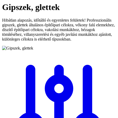
Gipszek, glettek
Hibátlan alapozás, időtálló és egyenletes felületek! Professzionális
gipszek, glettek általános építőipari célokra, vékony falú elemekhez,
díszítő építőipari célokra, vakolási munkákhoz, hézagok
tömítéséhez, villanyszerelési és egyéb javítási munkákhoz ajánlott,
különleges célokra is elérhető típusokban.