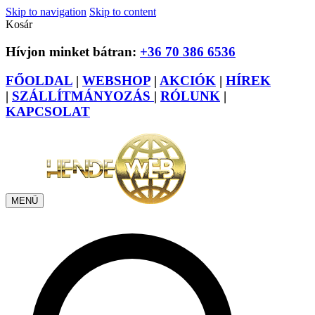
Skip to navigation
Skip to content
Kosár
Hívjon minket bátran:
+36 70 386 6536
FŐOLDAL
|
WEBSHOP
|
AKCIÓK
|
HÍREK
|
SZÁLLÍTMÁNYOZÁS
|
RÓLUNK
|
KAPCSOLAT
MENÜ