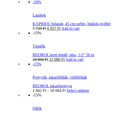
-10%
Lapátok
KAPRIOL hólapát, 45 cm széles, bükkfa nyéllel
7 729
Ft
6 957
Ft
Add to cart
-15%
Tömlők
BEOROL kerti tömlő, plus, 1/2″ 50 m
24 844
Ft
21 080
Ft
Add to cart
-15%
Ponyvák, takarófóliák, védőfóliák
BEOROL takaróponyva
1 842
Ft
–
18 064
Ft
Select options
-15%
Ollók