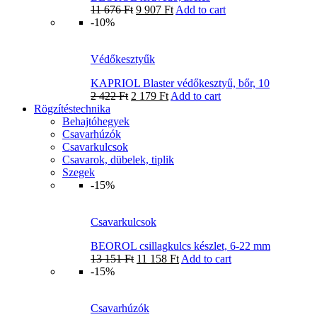
11 676
Ft
9 907
Ft
Add to cart
-10%
Védőkesztyűk
KAPRIOL Blaster védőkesztyű, bőr, 10
2 422
Ft
2 179
Ft
Add to cart
Rögzítéstechnika
Behajtóhegyek
Csavarhúzók
Csavarkulcsok
Csavarok, dübelek, tiplik
Szegek
-15%
Csavarkulcsok
BEOROL csillagkulcs készlet, 6-22 mm
13 151
Ft
11 158
Ft
Add to cart
-15%
Csavarhúzók