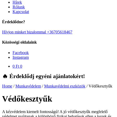
Hírek
Rólunk
Kapcsolat
Érdeklődne?
Hívjon minket bizalommal +36705618467
Közösségi oldalaink
Facebook
Instagram
0
Ft
0
🔥 Érdeklődj egyéni ajánlatokért!
Home
/
Munkavédelem
/
Munkavédelmi eszközök
/
Védőkesztyűk
Védőkesztyűk
A kézvédelem kiemelt fontosságú! A jó védőkesztyűk megfelelő
védelmet nyújtanak a különböző fizikai behatások ellen a kezek és