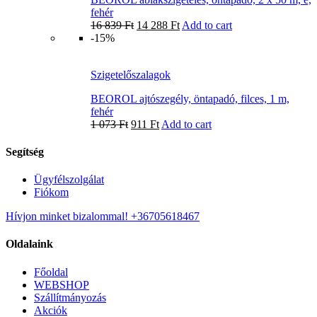
fehér
16 839
Ft
14 288
Ft
Add to cart
-15%
Szigetelőszalagok
BEOROL ajtószegély, öntapadó, filces, 1 m,
fehér
1 073
Ft
911
Ft
Add to cart
Segítség
Ügyfélszolgálat
Fiókom
Hívjon minket bizalommal! +36705618467
Oldalaink
Főoldal
WEBSHOP
Szállítmányozás
Akciók