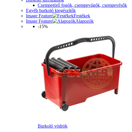
Csempetörő fogók, csempevágók, csempevésők
Egyéb burkoló kiegészítők
Image Feature
Festékek
Image Feature
Alapozók
-15%
Burkoló vödrök