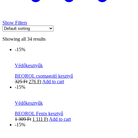
Show Filters
Showing all 34 results
-15%
Védőkesztyűk
BEOROL csomagoló kesztyű
325
Ft
276
Ft
Add to cart
-15%
Védőkesztyűk
BEOROL Fenix kesztyű
1 309
Ft
1 111
Ft
Add to cart
-15%