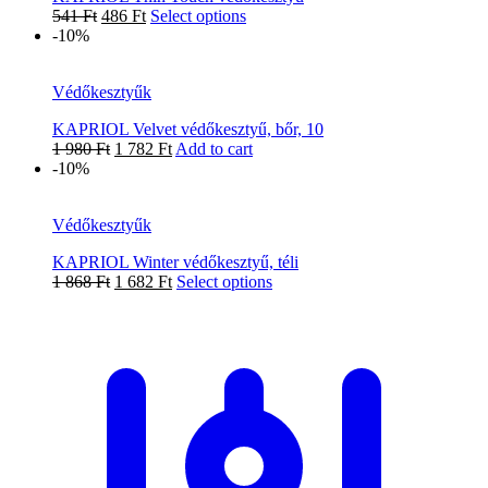
541
Ft
486
Ft
Select options
-10%
Védőkesztyűk
KAPRIOL Velvet védőkesztyű, bőr, 10
1 980
Ft
1 782
Ft
Add to cart
-10%
Védőkesztyűk
KAPRIOL Winter védőkesztyű, téli
1 868
Ft
1 682
Ft
Select options