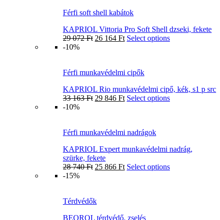
Férfi soft shell kabátok
KAPRIOL Vittoria Pro Soft Shell dzseki, fekete
29 072
Ft
26 164
Ft
Select options
-10%
Férfi munkavédelmi cipők
KAPRIOL Rio munkavédelmi cipő, kék, s1 p src
33 163
Ft
29 846
Ft
Select options
-10%
Férfi munkavédelmi nadrágok
KAPRIOL Expert munkavédelmi nadrág,
szürke, fekete
28 740
Ft
25 866
Ft
Select options
-15%
Térdvédők
BEOROL térdvédő, zselés