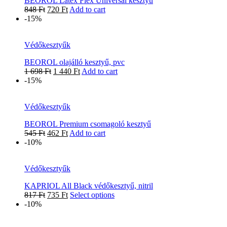
BEOROL Latex Flex Universal kesztyű
848
Ft
720
Ft
Add to cart
-15%
Védőkesztyűk
BEOROL olajálló kesztyű, pvc
1 698
Ft
1 440
Ft
Add to cart
-15%
Védőkesztyűk
BEOROL Premium csomagoló kesztyű
545
Ft
462
Ft
Add to cart
-10%
Védőkesztyűk
KAPRIOL All Black védőkesztyű, nitril
817
Ft
735
Ft
Select options
-10%