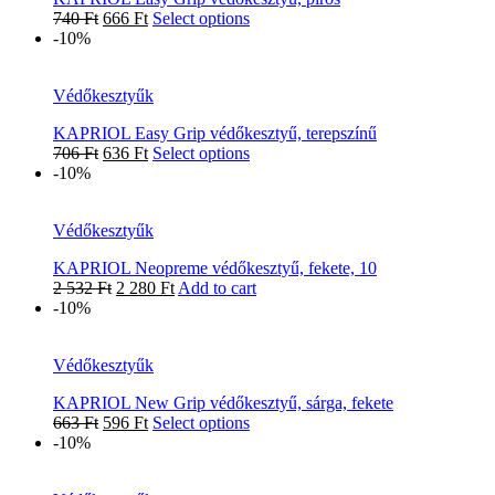
740
Ft
666
Ft
Select options
-10%
Védőkesztyűk
KAPRIOL Easy Grip védőkesztyű, terepszínű
706
Ft
636
Ft
Select options
-10%
Védőkesztyűk
KAPRIOL Neopreme védőkesztyű, fekete, 10
2 532
Ft
2 280
Ft
Add to cart
-10%
Védőkesztyűk
KAPRIOL New Grip védőkesztyű, sárga, fekete
663
Ft
596
Ft
Select options
-10%