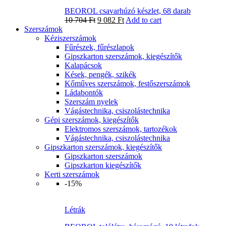
BEOROL csavarhúzó készlet, 68 darab
10 704
Ft
9 082
Ft
Add to cart
Szerszámok
Kéziszerszámok
Fűrészek, fűrészlapok
Gipszkarton szerszámok, kiegészítők
Kalapácsok
Kések, pengék, szikék
Kőműves szerszámok, festőszerszámok
Ládabontók
Szerszám nyelek
Vágástechnika, csiszolástechnika
Gépi szerszámok, kiegészítők
Elektromos szerszámok, tartozékok
Vágástechnika, csiszolástechnika
Gipszkarton szerszámok, kiegészítők
Gipszkarton szerszámok
Gipszkarton kiegészítők
Kerti szerszámok
-15%
Létrák