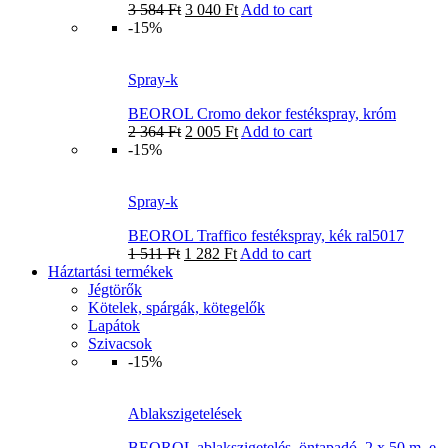
3 584
Ft
3 040
Ft
Add to cart
-15%
Spray-k
BEOROL Cromo dekor festékspray, króm
2 364
Ft
2 005
Ft
Add to cart
-15%
Spray-k
BEOROL Traffico festékspray, kék ral5017
1 511
Ft
1 282
Ft
Add to cart
Háztartási termékek
Jégtörők
Kötelek, spárgák, kötegelők
Lapátok
Szivacsok
-15%
Ablakszigetelések
BEOROL ablakszigetelés, öntapadó, 2 x 50 m, e,