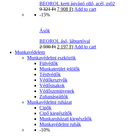
BEOROL kerti ágvágó olló, acél, zs02
9 321
Ft
7 908
Ft
Add to cart
-15%
Ásók
BEOROL ásó, lábtartóval
2 590
Ft
2 197
Ft
Add to cart
Munkavédelem
Munkavédelmi eszközök
Fülvédők
Munkaterület jelölők
Térdvédők
Védőkesztyűk
Védősisakok
Védőszemüvegek
Zuhanásgátlók
Munkavédelmi ruházat
Cipők
Cipő kiegészítők
Munkaruházati kiegészítők
Munkavédelmi ruhák
-10%