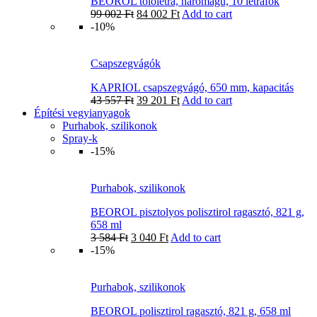
BEOROL tolólétra, háromágú, 10 létrafok
99 002
Ft
84 002
Ft
Add to cart
-10%
Csapszegvágók
KAPRIOL csapszegvágó, 650 mm, kapacitás
43 557
Ft
39 201
Ft
Add to cart
Építési vegyianyagok
Purhabok, szilikonok
Spray-k
-15%
Purhabok, szilikonok
BEOROL pisztolyos polisztirol ragasztó, 821 g,
658 ml
3 584
Ft
3 040
Ft
Add to cart
-15%
Purhabok, szilikonok
BEOROL polisztirol ragasztó, 821 g, 658 ml