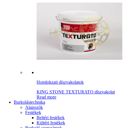
Homlokzati díszvakolatok
KING STONE TEXTURATO díszvakolat
Read more
Burkolástechnika
Alapozók
Festékek
Beltéri festékek
Kültéri festékek
Burkoló szerszámok