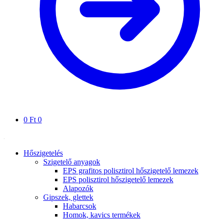
0
Ft
0
Hőszigetelés
Szigetelő anyagok
EPS grafitos polisztirol hőszigetelő lemezek
EPS polisztirol hőszigetelő lemezek
Alapozók
Gipszek, glettek
Habarcsok
Homok, kavics termékek