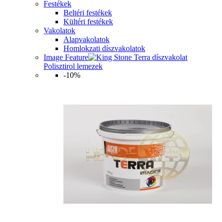
Festékek
Beltéri festékek
Kültéri festékek
Vakolatok
Alapvakolatok
Homlokzati díszvakolatok
Image Feature
Polisztirol lemezek
-10%