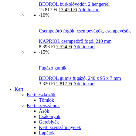
BEOROL burkolóvödör, 2 hengerrel
15 817
Ft
13 420
Ft
Add to cart
-10%
Csempetörő fogók, csempevágók, csempevésők
KAPRIOL csempetörő fogó, 210 mm
8 393
Ft
7 554
Ft
Add to cart
-15%
Fugázó gumik
BEOROL gumis fugázó, 240 x 95 x 7 mm
3 320
Ft
2 817
Ft
Add to cart
Kert
Kerti eszközök
Tömlők
Kerti szerszámok
Ásók
Csákányok
Gereblyék
Kerti szerszám nyelek
Lapátok