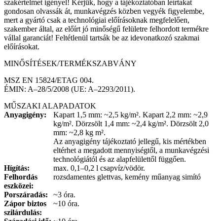
szakértelmet igényel! Kérjük, hogy a tájékoztatóban leírtakat
gondosan olvassák át, munkavégzés közben vegyék figyelembe,
mert a gyártó csak a technológiai előírásoknak megfelelően,
szakember által, az előírt jó minőségű felületre felhordott termékre
vállal garanciát! Feltétlenül tartsák be az idevonatkozó szakmai
előírásokat.
MINŐSÍTÉSEK/TERMÉKSZABVÁNY
MSZ EN 15824/ETAG 004.
ÉMIN: A–28/5/2008 (UE: A–2293/2011).
MŰSZAKI ALAPADATOK
Anyagigény:
Kapart 1,5 mm: ~2,5 kg/m². Kapart 2,2 mm: ~2,9
kg/m². Dörzsölt 1,4 mm: ~2,4 kg/m². Dörzsölt 2,0
mm: ~2,8 kg m².
Az anyagigény tájékoztató jellegű, kis mértékben
eltérhet a megadott mennyiségtől, a munkavégzési
technológiától és az alapfelülettől függően.
Hígítás:
max. 0,1–0,2 l csapvíz/vödör.
Felhordás
rozsdamentes glettvas, kemény műanyag simító
eszközei:
Porszáradás:
~3 óra.
Zápor biztos
~10 óra.
szilárdulás: