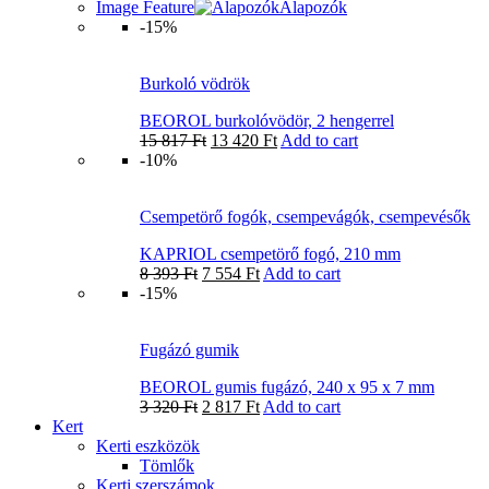
Image Feature
Alapozók
-15%
Burkoló vödrök
BEOROL burkolóvödör, 2 hengerrel
15 817
Ft
13 420
Ft
Add to cart
-10%
Csempetörő fogók, csempevágók, csempevésők
KAPRIOL csempetörő fogó, 210 mm
8 393
Ft
7 554
Ft
Add to cart
-15%
Fugázó gumik
BEOROL gumis fugázó, 240 x 95 x 7 mm
3 320
Ft
2 817
Ft
Add to cart
Kert
Kerti eszközök
Tömlők
Kerti szerszámok