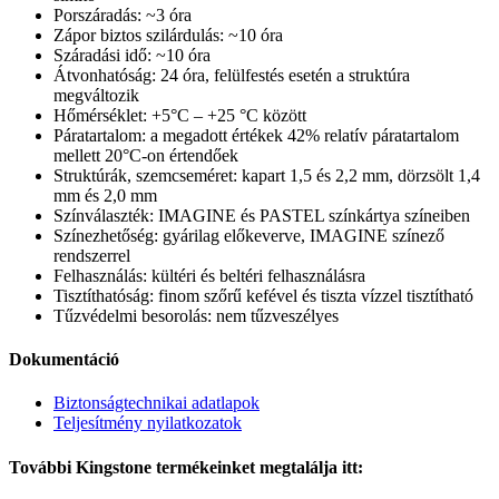
Porszáradás: ~3 óra
Zápor biztos szilárdulás: ~10 óra
Száradási idő: ~10 óra
Átvonhatóság: 24 óra, felülfestés esetén a struktúra
megváltozik
Hőmérséklet: +5°C – +25 °C között
Páratartalom: a megadott értékek 42% relatív páratartalom
mellett 20°C-on értendőek
Struktúrák, szemcseméret: kapart 1,5 és 2,2 mm, dörzsölt 1,4
mm és 2,0 mm
Színválaszték: IMAGINE és PASTEL színkártya színeiben
Színezhetőség: gyárilag előkeverve, IMAGINE színező
rendszerrel
Felhasználás: kültéri és beltéri felhasználásra
Tisztíthatóság: finom szőrű kefével és tiszta vízzel tisztítható
Tűzvédelmi besorolás: nem tűzveszélyes
Dokumentáció
Biztonságtechnikai adatlapok
Teljesítmény nyilatkozatok
További Kingstone termékeinket megtalálja itt: