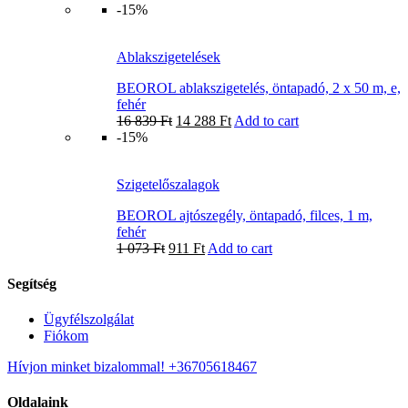
-15%
Ablakszigetelések
BEOROL ablakszigetelés, öntapadó, 2 x 50 m, e,
fehér
16 839
Ft
14 288
Ft
Add to cart
-15%
Szigetelőszalagok
BEOROL ajtószegély, öntapadó, filces, 1 m,
fehér
1 073
Ft
911
Ft
Add to cart
Segítség
Ügyfélszolgálat
Fiókom
Hívjon minket bizalommal! +36705618467
Oldalaink