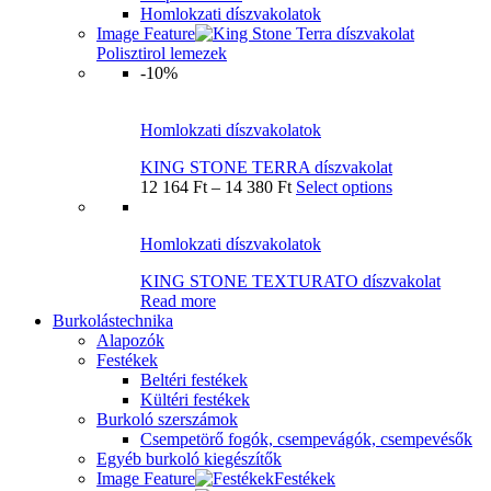
Homlokzati díszvakolatok
Image Feature
Polisztirol lemezek
-10%
Homlokzati díszvakolatok
KING STONE TERRA díszvakolat
12 164
Ft
–
14 380
Ft
Select options
Homlokzati díszvakolatok
KING STONE TEXTURATO díszvakolat
Read more
Burkolástechnika
Alapozók
Festékek
Beltéri festékek
Kültéri festékek
Burkoló szerszámok
Csempetörő fogók, csempevágók, csempevésők
Egyéb burkoló kiegészítők
Image Feature
Festékek