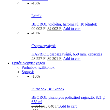
-15%
Létrák
BEOROL tolólétra, háromágú, 10 létrafok
99 002
Ft
84 002
Ft
Add to cart
-10%
Csapszegvágók
KAPRIOL csapszegvágó, 650 mm, kapacitás
43 557
Ft
39 201
Ft
Add to cart
Építési vegyianyagok
Purhabok, szilikonok
Spray-k
-15%
Purhabok, szilikonok
BEOROL pisztolyos polisztirol ragasztó, 821 g,
658 ml
3 584
Ft
3 040
Ft
Add to cart