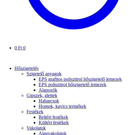
0
Ft
0
Hőszigetelés
Szigetelő anyagok
EPS grafitos polisztirol hőszigetelő lemezek
EPS polisztirol hőszigetelő lemezek
Alapozók
Gipszek, glettek
Habarcsok
Homok, kavics termékek
Festékek
Beltéri festékek
Kültéri festékek
Vakolatok
Alapvakolatok