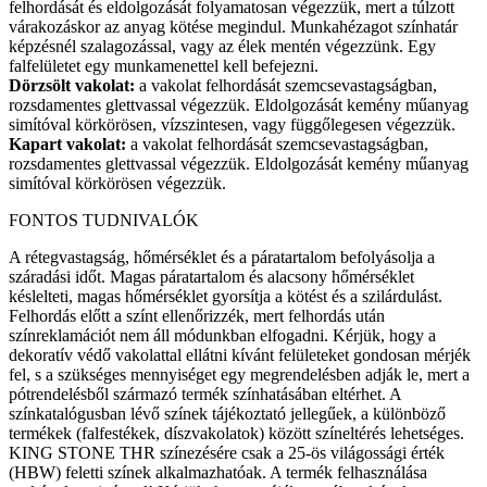
felhordását és eldolgozását folyamatosan végezzük, mert a túlzott
várakozáskor az anyag kötése megindul. Munkahézagot színhatár
képzésnél szalagozással, vagy az élek mentén végezzünk. Egy
falfelületet egy munkamenettel kell befejezni.
Dörzsölt vakolat:
a vakolat felhordását szemcsevastagságban,
rozsdamentes glettvassal végezzük. Eldolgozását kemény műanyag
simítóval körkörösen, vízszintesen, vagy függőlegesen végezzük.
Kapart vakolat:
a vakolat felhordását szemcsevastagságban,
rozsdamentes glettvassal végezzük. Eldolgozását kemény műanyag
simítóval körkörösen végezzük.
FONTOS TUDNIVALÓK
A rétegvastagság, hőmérséklet és a páratartalom befolyásolja a
száradási időt. Magas páratartalom és alacsony hőmérséklet
késlelteti, magas hőmérséklet gyorsítja a kötést és a szilárdulást.
Felhordás előtt a színt ellenőrizzék, mert felhordás után
színreklamációt nem áll módunkban elfogadni. Kérjük, hogy a
dekoratív védő vakolattal ellátni kívánt felületeket gondosan mérjék
fel, s a szükséges mennyiséget egy megrendelésben adják le, mert a
pótrendelésből származó termék színhatásában eltérhet. A
színkatalógusban lévő színek tájékoztató jellegűek, a különböző
termékek (falfestékek, díszvakolatok) között színeltérés lehetséges.
KING STONE THR színezésére csak a 25-ös világossági érték
(HBW) feletti színek alkalmazhatóak. A termék felhasználása