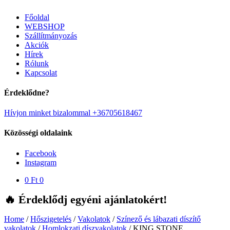
Főoldal
WEBSHOP
Szállítmányozás
Akciók
Hírek
Rólunk
Kapcsolat
Érdeklődne?
Hívjon minket bizalommal +36705618467
Közösségi oldalaink
Facebook
Instagram
0
Ft
0
🔥 Érdeklődj egyéni ajánlatokért!
Home
/
Hőszigetelés
/
Vakolatok
/
Színező és lábazati díszítő
vakolatok
/
Homlokzati díszvakolatok
/
KING STONE