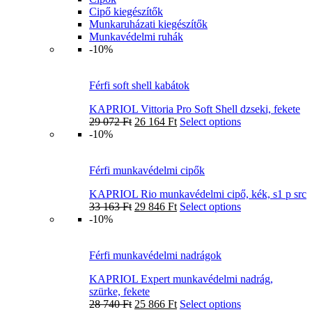
Cipő kiegészítők
Munkaruházati kiegészítők
Munkavédelmi ruhák
-10%
Férfi soft shell kabátok
KAPRIOL Vittoria Pro Soft Shell dzseki, fekete
29 072
Ft
26 164
Ft
Select options
-10%
Férfi munkavédelmi cipők
KAPRIOL Rio munkavédelmi cipő, kék, s1 p src
33 163
Ft
29 846
Ft
Select options
-10%
Férfi munkavédelmi nadrágok
KAPRIOL Expert munkavédelmi nadrág,
szürke, fekete
28 740
Ft
25 866
Ft
Select options