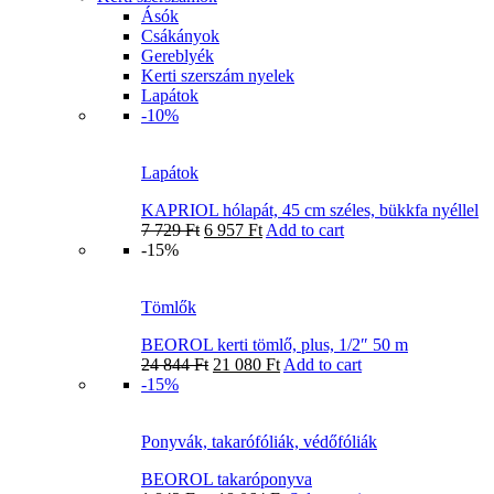
Ásók
Csákányok
Gereblyék
Kerti szerszám nyelek
Lapátok
-10%
Lapátok
KAPRIOL hólapát, 45 cm széles, bükkfa nyéllel
7 729
Ft
6 957
Ft
Add to cart
-15%
Tömlők
BEOROL kerti tömlő, plus, 1/2″ 50 m
24 844
Ft
21 080
Ft
Add to cart
-15%
Ponyvák, takarófóliák, védőfóliák
BEOROL takaróponyva