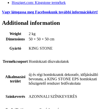
Hosziget.com: Kingstone termékek
Vagy látogassa meg Facebookunk további információkért!
Additional information
Weight
2 kg
Dimensions
50 × 50 × 50 cm
Gyártó
KING STONE
Termékcsoport
Homlokzati díszvakolatok
új és régi homlokzatok dekoratív, időjárásálló
Alkalmazási
bevonata, a KING STONE EPS homlokzati
terület
hőszigetelő rendszer fedővakolata
Színkeverés
AZONNALI SZÍNKEVERÉS