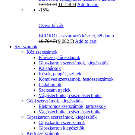
13 151
Ft
11 158
Ft
Add to cart
-15%
Csavarhúzók
BEOROL csavarhúzó készlet, 68 darab
10 704
Ft
9 082
Ft
Add to cart
Szerszámok
Kéziszerszámok
Fűrészek, fűrészlapok
Gipszkarton szerszámok, kiegészítők
Kalapácsok
Kések, pengék, szikék
Kőműves szerszámok, festőszerszámok
Ládabontók
Szerszám nyelek
Vágástechnika, csiszolástechnika
Gépi szerszámok, kiegészítők
Elektromos szerszámok, tartozékok
Vágástechnika, csiszolástechnika
Gipszkarton szerszámok, kiegészítők
Gipszkarton szerszámok
Gipszkarton kiegészítők
Kerti szerszámok