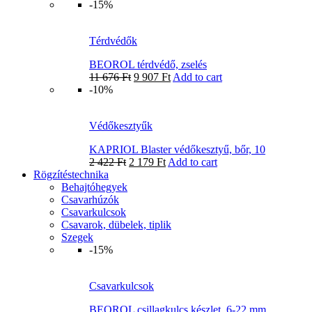
-15%
Térdvédők
BEOROL térdvédő, zselés
11 676
Ft
9 907
Ft
Add to cart
-10%
Védőkesztyűk
KAPRIOL Blaster védőkesztyű, bőr, 10
2 422
Ft
2 179
Ft
Add to cart
Rögzítéstechnika
Behajtóhegyek
Csavarhúzók
Csavarkulcsok
Csavarok, dübelek, tiplik
Szegek
-15%
Csavarkulcsok
BEOROL csillagkulcs készlet, 6-22 mm