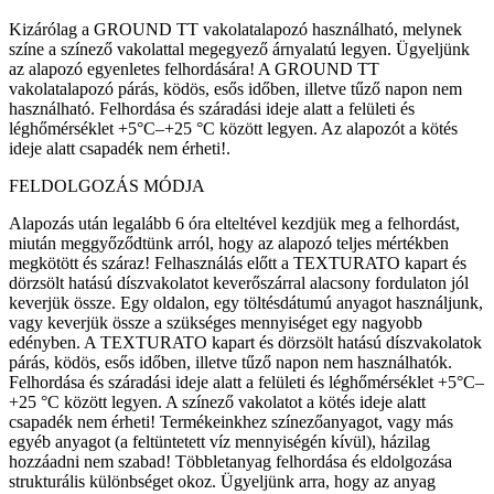
Kizárólag a GROUND TT vakolatalapozó használható, melynek
színe a színező vakolattal megegyező árnyalatú legyen. Ügyeljünk
az alapozó egyenletes felhordására! A GROUND TT
vakolatalapozó párás, ködös, esős időben, illetve tűző napon nem
használható. Felhordása és száradási ideje alatt a felületi és
léghőmérséklet +5°C–+25 °C között legyen. Az alapozót a kötés
ideje alatt csapadék nem érheti!.
FELDOLGOZÁS MÓDJA
Alapozás után legalább 6 óra elteltével kezdjük meg a felhordást,
miután meggyőződtünk arról, hogy az alapozó teljes mértékben
megkötött és száraz! Felhasználás előtt a TEXTURATO kapart és
dörzsölt hatású díszvakolatot keverőszárral alacsony fordulaton jól
keverjük össze. Egy oldalon, egy töltésdátumú anyagot használjunk,
vagy keverjük össze a szükséges mennyiséget egy nagyobb
edényben. A TEXTURATO kapart és dörzsölt hatású díszvakolatok
párás, ködös, esős időben, illetve tűző napon nem használhatók.
Felhordása és száradási ideje alatt a felületi és léghőmérséklet +5°C–
+25 °C között legyen. A színező vakolatot a kötés ideje alatt
csapadék nem érheti! Termékeinkhez színezőanyagot, vagy más
egyéb anyagot (a feltüntetett víz mennyiségén kívül), házilag
hozzáadni nem szabad! Többletanyag felhordása és eldolgozása
strukturális különbséget okoz. Ügyeljünk arra, hogy az anyag