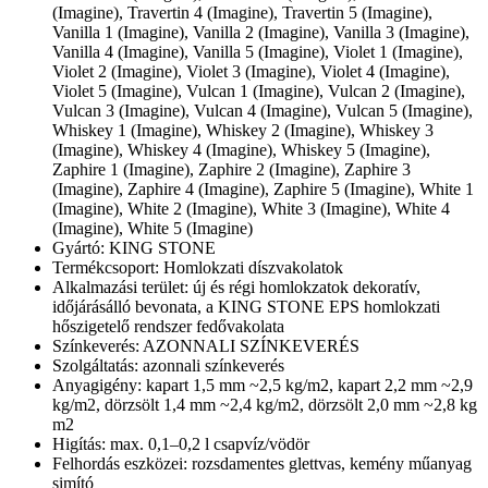
(Imagine), Travertin 4 (Imagine), Travertin 5 (Imagine),
Vanilla 1 (Imagine), Vanilla 2 (Imagine), Vanilla 3 (Imagine),
Vanilla 4 (Imagine), Vanilla 5 (Imagine), Violet 1 (Imagine),
Violet 2 (Imagine), Violet 3 (Imagine), Violet 4 (Imagine),
Violet 5 (Imagine), Vulcan 1 (Imagine), Vulcan 2 (Imagine),
Vulcan 3 (Imagine), Vulcan 4 (Imagine), Vulcan 5 (Imagine),
Whiskey 1 (Imagine), Whiskey 2 (Imagine), Whiskey 3
(Imagine), Whiskey 4 (Imagine), Whiskey 5 (Imagine),
Zaphire 1 (Imagine), Zaphire 2 (Imagine), Zaphire 3
(Imagine), Zaphire 4 (Imagine), Zaphire 5 (Imagine), White 1
(Imagine), White 2 (Imagine), White 3 (Imagine), White 4
(Imagine), White 5 (Imagine)
Gyártó: KING STONE
Termékcsoport: Homlokzati díszvakolatok
Alkalmazási terület: új és régi homlokzatok dekoratív,
időjárásálló bevonata, a KING STONE EPS homlokzati
hőszigetelő rendszer fedővakolata
Színkeverés: AZONNALI SZÍNKEVERÉS
Szolgáltatás: azonnali színkeverés
Anyagigény: kapart 1,5 mm ~2,5 kg/m2, kapart 2,2 mm ~2,9
kg/m2, dörzsölt 1,4 mm ~2,4 kg/m2, dörzsölt 2,0 mm ~2,8 kg
m2
Higítás: max. 0,1–0,2 l csapvíz/vödör
Felhordás eszközei: rozsdamentes glettvas, kemény műanyag
simító