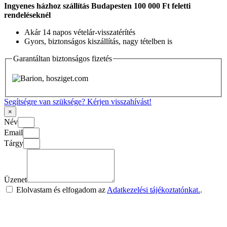
Ingyenes házhoz szállítás Budapesten 100 000 Ft feletti
rendeléseknél
Akár 14 napos vételár-visszatérítés
Gyors, biztonságos kiszállítás, nagy tételben is
Garantáltan biztonságos fizetés
Segítségre van szüksége? Kérjen visszahívást!
×
Név
Email
Tárgy
Üzenet
Elolvastam és elfogadom az
Adatkezelési tájékoztatónkat.
.