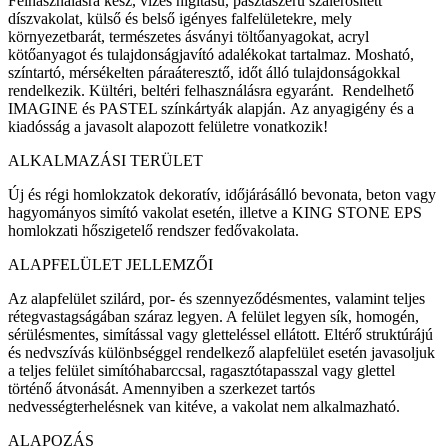
Felhasználásra kész, vizes hígítású, pasztaszerű szálerősített
díszvakolat, külső és belső igényes falfelületekre, mely
környezetbarát, természetes ásványi töltőanyagokat, acryl
kötőanyagot és tulajdonságjavító adalékokat tartalmaz. Mosható,
színtartó, mérsékelten páraáteresztő, időt álló tulajdonságokkal
rendelkezik. Kültéri, beltéri felhasználásra egyaránt. Rendelhető
IMAGINE és PASTEL színkártyák alapján. Az anyagigény és a
kiadósság a javasolt alapozott felületre vonatkozik!
ALKALMAZÁSI TERÜLET
Új és régi homlokzatok dekoratív, időjárásálló bevonata, beton vagy
hagyományos simító vakolat esetén, illetve a KING STONE EPS
homlokzati hőszigetelő rendszer fedővakolata.
ALAPFELÜLET JELLEMZŐI
Az alapfelület szilárd, por- és szennyeződésmentes, valamint teljes
rétegvastagságában száraz legyen. A felület legyen sík, homogén,
sérülésmentes, simítással vagy gletteléssel ellátott. Eltérő struktúrájú
és nedvszívás különbséggel rendelkező alapfelület esetén javasoljuk
a teljes felület simítóhabarccsal, ragasztótapasszal vagy glettel
történő átvonását. Amennyiben a szerkezet tartós
nedvességterhelésnek van kitéve, a vakolat nem alkalmazható.
ALAPOZÁS