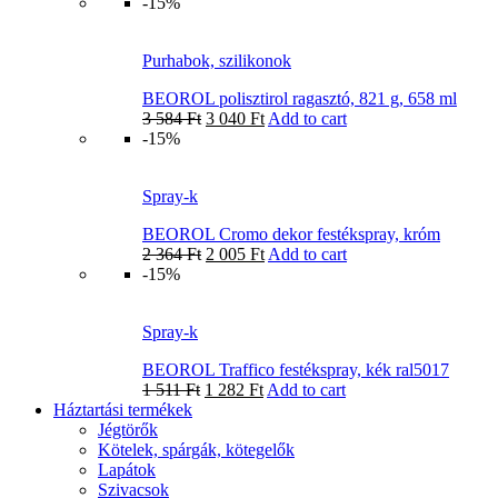
-15%
Purhabok, szilikonok
BEOROL polisztirol ragasztó, 821 g, 658 ml
3 584
Ft
3 040
Ft
Add to cart
-15%
Spray-k
BEOROL Cromo dekor festékspray, króm
2 364
Ft
2 005
Ft
Add to cart
-15%
Spray-k
BEOROL Traffico festékspray, kék ral5017
1 511
Ft
1 282
Ft
Add to cart
Háztartási termékek
Jégtörők
Kötelek, spárgák, kötegelők
Lapátok
Szivacsok