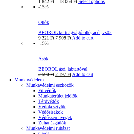
1 842
Ft
–
18 064
Ft
Select options
-15%
Ollók
BEOROL kerti ágvágó olló, acél, zs02
9 321
Ft
7 908
Ft
Add to cart
-15%
Ásók
BEOROL ásó, lábtartóval
2 590
Ft
2 197
Ft
Add to cart
Munkavédelem
Munkavédelmi eszközök
Fülvédők
Munkaterület jelölők
Térdvédők
Védőkesztyűk
Védősisakok
Védőszemüvegek
Zuhanásgátlók
Munkavédelmi ruházat
Cipők