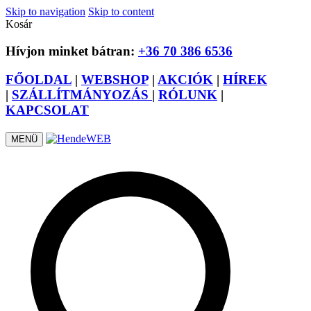
Skip to navigation
Skip to content
Kosár
Hívjon minket bátran:
+36 70 386 6536
FŐOLDAL
|
WEBSHOP
|
AKCIÓK
|
HÍREK
|
SZÁLLÍTMÁNYOZÁS
|
RÓLUNK
|
KAPCSOLAT
MENÜ