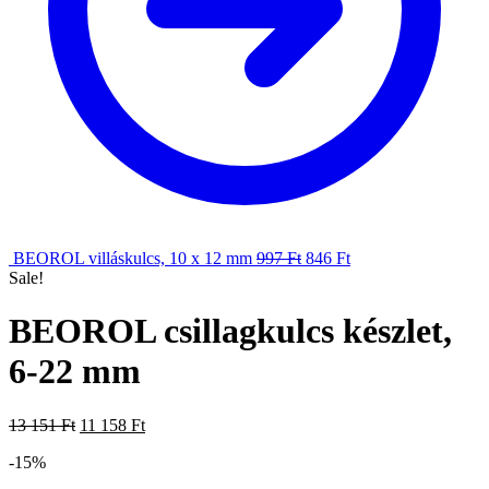
BEOROL villáskulcs, 10 x 12 mm
997
Ft
846
Ft
Sale!
BEOROL csillagkulcs készlet,
6-22 mm
13 151
Ft
11 158
Ft
-15%