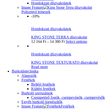
Homlokzati díszvakolatok
Image Feature
Polisztirol lemezek
-10%
Homlokzati díszvakolatok
KING STONE TERRA díszvakolat
12 164
Ft
–
14 380
Ft
Select options
Homlokzati díszvakolatok
KING STONE TEXTURATO díszvakolat
Read more
Burkolástechnika
Alapozók
Festékek
Beltéri festékek
Kültéri festékek
Burkoló szerszámok
Csempetörő fogók, csempevágók, csempevésők
Egyéb burkoló kiegészítők
Image Feature
Festékek