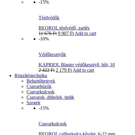
-15%
Térdvédők
BEOROL térdvédő, zselés
11 676
Ft
9 907
Ft
Add to cart
-10%
Védőkesztyűk
KAPRIOL Blaster védőkesztyű, bőr, 10
2 422
Ft
2 179
Ft
Add to cart
Rögzítéstechnika
Behajtóhegyek
Csavarhúzók
Csavarkulcsok
Csavarok, dübelek, tiplik
Szegek
-15%
Csavarkulcsok
BEOROL csillagkulcs készlet, 6-22 mm