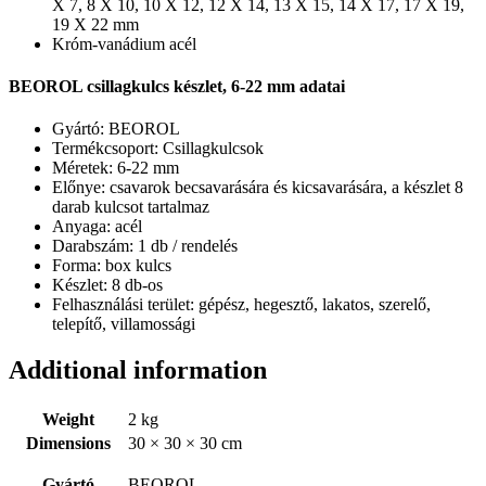
X 7, 8 X 10, 10 X 12, 12 X 14, 13 X 15, 14 X 17, 17 X 19,
19 X 22 mm
Króm-vanádium acél
BEOROL csillagkulcs készlet, 6-22 mm adatai
Gyártó: BEOROL
Termékcsoport: Csillagkulcsok
Méretek: 6-22 mm
Előnye: csavarok becsavarására és kicsavarására, a készlet 8
darab kulcsot tartalmaz
Anyaga: acél
Darabszám: 1 db / rendelés
Forma: box kulcs
Készlet: 8 db-os
Felhasználási terület: gépész, hegesztő, lakatos, szerelő,
telepítő, villamossági
Additional information
Weight
2 kg
Dimensions
30 × 30 × 30 cm
Gyártó
BEOROL