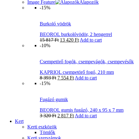
Image Feature
Alapozók
-15%
Burkoló vödrök
BEOROL burkolóvödör, 2 hengerrel
15 817
Ft
13 420
Ft
Add to cart
-10%
Csempetörő fogók, csempevágók, csempevésők
KAPRIOL csempetörő fogó, 210 mm
8 393
Ft
7 554
Ft
Add to cart
-15%
Fugázó gumik
BEOROL gumis fugázó, 240 x 95 x 7 mm
3 320
Ft
2 817
Ft
Add to cart
Kert
Kerti eszközök
Tömlők
Kerti szerszámok