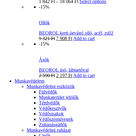
1 842
Ft
–
18 064
Ft
Select options
-15%
Ollók
BEOROL kerti ágvágó olló, acél, zs02
9 321
Ft
7 908
Ft
Add to cart
-15%
Ásók
BEOROL ásó, lábtartóval
2 590
Ft
2 197
Ft
Add to cart
Munkavédelem
Munkavédelmi eszközök
Fülvédők
Munkaterület jelölők
Térdvédők
Védőkesztyűk
Védősisakok
Védőszemüvegek
Zuhanásgátlók
Munkavédelmi ruházat
Cipők