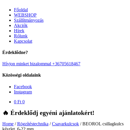
Főoldal
WEBSHOP
Szállítmányozás
Akciók
Hírek
Rólunk
Kapcsolat
Érdeklődne?
Hívjon minket bizalommal +36705618467
Közösségi oldalaink
Facebook
Instagram
0
Ft
0
🔥 Érdeklődj egyéni ajánlatokért!
Home
/
Rögzítéstechnika
/
Csavarkulcsok
/
BEOROL csillagkulcs
készlet, 6-22 mm