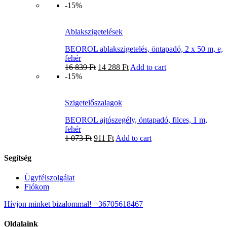
-15%
Ablakszigetelések
BEOROL ablakszigetelés, öntapadó, 2 x 50 m, e,
fehér
16 839
Ft
14 288
Ft
Add to cart
-15%
Szigetelőszalagok
BEOROL ajtószegély, öntapadó, filces, 1 m,
fehér
1 073
Ft
911
Ft
Add to cart
Segítség
Ügyfélszolgálat
Fiókom
Hívjon minket bizalommal! +36705618467
Oldalaink