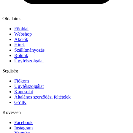
Oldalaink
Főoldal
Webshop
Akciók
Hírek
Szállítmányozás
Rólunk
Ügyfélszolgálat
Segítség
Fiókom
Ügyfélszolgálat
Kapcsolat
Általános szerződési feltételek
GYIK
Kövessen
Facebook
Instagram