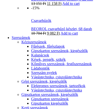
13 151
Ft
11 158
Ft
Add to cart
-15%
Csavarhúzók
BEOROL csavarhúzó készlet, 68 darab
10 704
Ft
9 082
Ft
Add to cart
Szerszámok
Kéziszerszámok
Fűrészek, fűrészlapok
Gipszkarton szerszámok, kiegészítők
Kalapácsok
Kések, pengék, szikék
Kőműves szerszámok, festőszerszámok
Ládabontók
Szerszám nyelek
Vágástechnika, csiszolástechnika
Gépi szerszámok, kiegészítők
Elektromos szerszámok, tartozékok
Vágástechnika, csiszolástechnika
Gipszkarton szerszámok, kiegészítők
Gipszkarton szerszámok
Gipszkarton kiegészítők
Kerti szerszámok