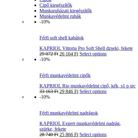
Cipő kiegészítők
Munkaruházati kiegészítők
Munkavédelmi ruhák
-10%
Férfi soft shell kabátok
KAPRIOL Vittoria Pro Soft Shell dzseki, fekete
29 072
Ft
26 164
Ft
Select options
-10%
Férfi munkavédelmi cipők
KAPRIOL Rio munkavédelmi cipő, kék, s1 p src
33 163
Ft
29 846
Ft
Select options
-10%
Férfi munkavédelmi nadrágok
KAPRIOL Expert munkavédelmi nadrág,
szürke, fekete
28 740
Ft
25 866
Ft
Select options