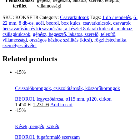
Felhasználási
gépész, hegesztő, lakatos, szerelő, telepítő,
terület
villamossági
SKU:
KOKSET8
Category:
Csavarkulcsok
Tags:
1 db / rendelés
,
6-
22 mm
,
8 db-os
,
acél
,
beorol
,
box kulcs
,
csavarkulcsok
,
csavarok
becsavarására és kicsavarására, a készlet 8 darab kulcsot tartalmaz
,
csillagkulcsok
,
gépész, hegesztő, lakatos, szerelő, telepítő,
villamossági
,
országos házhoz szállítás (kicsi)
,
rögzítéstechnika
,
személyes átvétel
Related products
-15%
Csiszolókorongok, csiszolótárcsák, köszörűkorongok
BEOROL legyezőtárcsa, ø115 mm, p120, cirkon
1 450
Ft
1 231
Ft
Add to cart
-15%
Kések, pengék, szikék
BEOROL fugaformáló szerszám