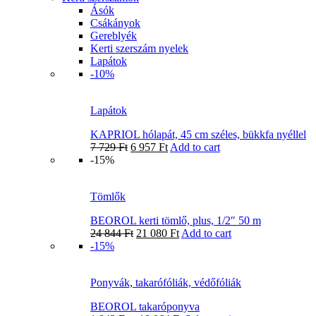
Ásók
Csákányok
Gereblyék
Kerti szerszám nyelek
Lapátok
-10%
Lapátok
KAPRIOL hólapát, 45 cm széles, bükkfa nyéllel
7 729
Ft
6 957
Ft
Add to cart
-15%
Tömlők
BEOROL kerti tömlő, plus, 1/2″ 50 m
24 844
Ft
21 080
Ft
Add to cart
-15%
Ponyvák, takarófóliák, védőfóliák
BEOROL takaróponyva