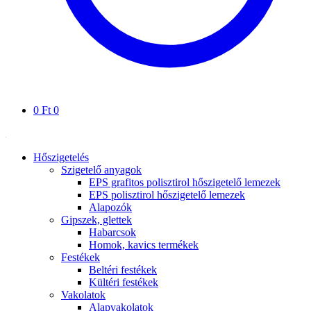
0
Ft
0
Hőszigetelés
Szigetelő anyagok
EPS grafitos polisztirol hőszigetelő lemezek
EPS polisztirol hőszigetelő lemezek
Alapozók
Gipszek, glettek
Habarcsok
Homok, kavics termékek
Festékek
Beltéri festékek
Kültéri festékek
Vakolatok
Alapvakolatok