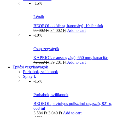
-15%
Létrák
BEOROL tolólétra, háromágú, 10 létrafok
99 002
Ft
84 002
Ft
Add to cart
-10%
Csapszegvágók
KAPRIOL csapszegvágó, 650 mm, kapacitás
43 557
Ft
39 201
Ft
Add to cart
Építési vegyianyagok
Purhabok, szilikonok
Spray-k
-15%
Purhabok, szilikonok
BEOROL pisztolyos polisztirol ragasztó, 821 g,
658 ml
3 584
Ft
3 040
Ft
Add to cart