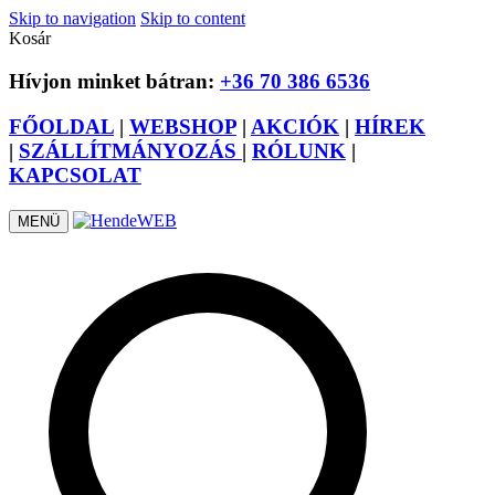
Skip to navigation
Skip to content
Kosár
Hívjon minket bátran:
+36 70 386 6536
FŐOLDAL
|
WEBSHOP
|
AKCIÓK
|
HÍREK
|
SZÁLLÍTMÁNYOZÁS
|
RÓLUNK
|
KAPCSOLAT
MENÜ