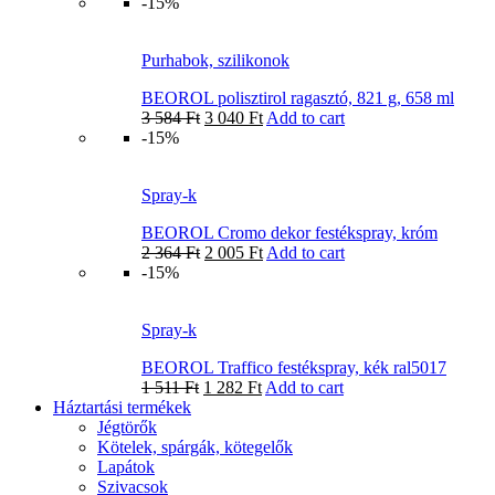
-15%
Purhabok, szilikonok
BEOROL polisztirol ragasztó, 821 g, 658 ml
3 584
Ft
3 040
Ft
Add to cart
-15%
Spray-k
BEOROL Cromo dekor festékspray, króm
2 364
Ft
2 005
Ft
Add to cart
-15%
Spray-k
BEOROL Traffico festékspray, kék ral5017
1 511
Ft
1 282
Ft
Add to cart
Háztartási termékek
Jégtörők
Kötelek, spárgák, kötegelők
Lapátok
Szivacsok