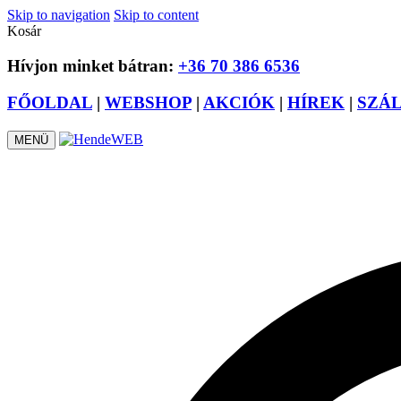
Skip to navigation
Skip to content
Kosár
Hívjon minket bátran:
+36 70 386 6536
FŐOLDAL
|
WEBSHOP
|
AKCIÓK
|
HÍREK
|
SZÁ
MENÜ