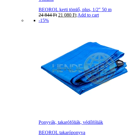
BEOROL kerti tömlő, plus, 1/2″ 50 m
24 844
Ft
21 080
Ft
Add to cart
-15%
Ponyvák, takarófóliák, védőfóliák
BEOROL takaróponyva