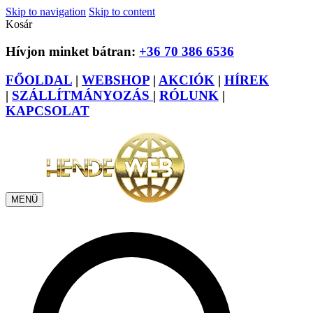
Skip to navigation
Skip to content
Kosár
Hívjon minket bátran:
+36 70 386 6536
FŐOLDAL
|
WEBSHOP
|
AKCIÓK
|
HÍREK
|
SZÁLLÍTMÁNYOZÁS
|
RÓLUNK
|
KAPCSOLAT
MENÜ