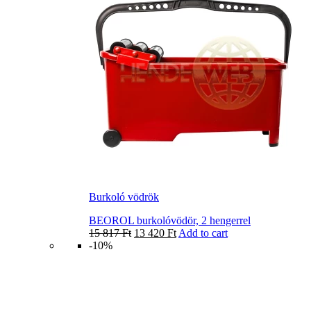
Burkoló vödrök
BEOROL burkolóvödör, 2 hengerrel
15 817
Ft
13 420
Ft
Add to cart
-10%