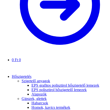
0
Ft
0
Hőszigetelés
Szigetelő anyagok
EPS grafitos polisztirol hőszigetelő lemezek
EPS polisztirol hőszigetelő lemezek
Alapozók
Gipszek, glettek
Habarcsok
Homok, kavics termékek