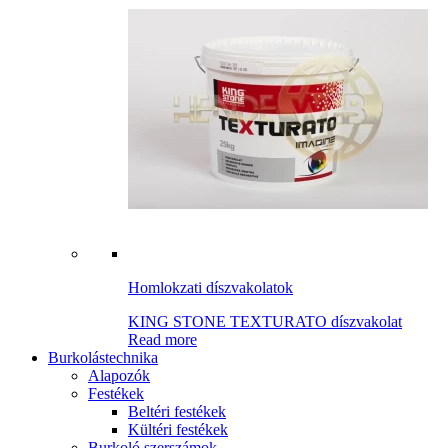
Homlokzati díszvakolatok
KING STONE TEXTURATO díszvakolat
Read more
Burkolástechnika
Alapozók
Festékek
Beltéri festékek
Kültéri festékek
Burkoló szerszámok