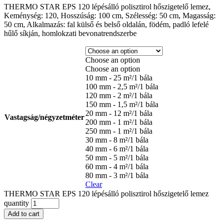
THERMO STAR EPS 120 lépésálló polisztirol hőszigetelő lemez,
Keménység: 120, Hosszúság: 100 cm, Szélesség: 50 cm, Magasság:
50 cm, Alkalmazás: fal külső és belső oldalán, födém, padló lefelé
hűlő síkján, homlokzati bevonatrendszerbe
Choose an option
Choose an option
10 mm - 25 m²/1 bála
100 mm - 2,5 m²/1 bála
120 mm - 2 m²/1 bála
150 mm - 1,5 m²/1 bála
20 mm - 12 m²/1 bála
Vastagság/négyzetméter
200 mm - 1 m²/1 bála
250 mm - 1 m²/1 bála
30 mm - 8 m²/1 bála
40 mm - 6 m²/1 bála
50 mm - 5 m²/1 bála
60 mm - 4 m²/1 bála
80 mm - 3 m²/1 bála
Clear
THERMO STAR EPS 120 lépésálló polisztirol hőszigetelő lemez
quantity
Add to cart