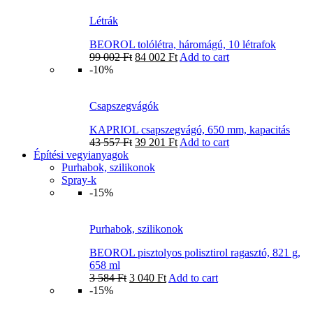
Létrák
BEOROL tolólétra, háromágú, 10 létrafok
99 002
Ft
84 002
Ft
Add to cart
-10%
Csapszegvágók
KAPRIOL csapszegvágó, 650 mm, kapacitás
43 557
Ft
39 201
Ft
Add to cart
Építési vegyianyagok
Purhabok, szilikonok
Spray-k
-15%
Purhabok, szilikonok
BEOROL pisztolyos polisztirol ragasztó, 821 g,
658 ml
3 584
Ft
3 040
Ft
Add to cart
-15%