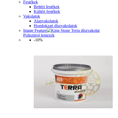
Festékek
Beltéri festékek
Kültéri festékek
Vakolatok
Alapvakolatok
Homlokzati díszvakolatok
Image Feature
Polisztirol lemezek
-10%