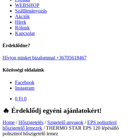
WEBSHOP
Szállítmányozás
Akciók
Hírek
Rólunk
Kapcsolat
Érdeklődne?
Hívjon minket bizalommal +36705618467
Közösségi oldalaink
Facebook
Instagram
0
Ft
0
🔥 Érdeklődj egyéni ajánlatokért!
Home
/
Hőszigetelés
/
Szigetelő anyagok
/
EPS polisztirol
hőszigetelő lemezek
/
THERMO STAR EPS 120 lépésálló
polisztirol hőszigetelő lemez