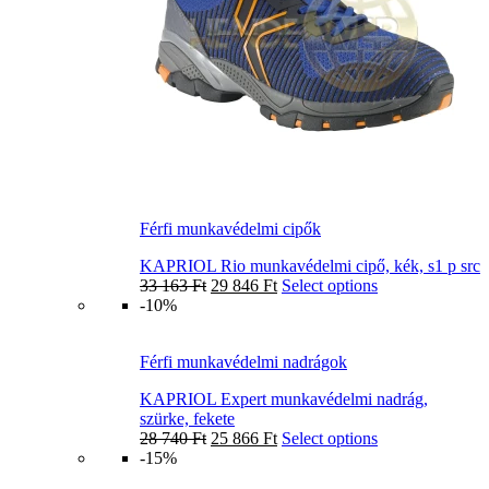
Férfi munkavédelmi cipők
KAPRIOL Rio munkavédelmi cipő, kék, s1 p src
33 163
Ft
29 846
Ft
Select options
-10%
Férfi munkavédelmi nadrágok
KAPRIOL Expert munkavédelmi nadrág,
szürke, fekete
28 740
Ft
25 866
Ft
Select options
-15%