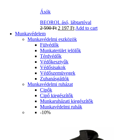
Ásók
BEOROL ásó, lábtartóval
2 590
Ft
2 197
Ft
Add to cart
Munkavédelem
Munkavédelmi eszközök
Fülvédők
Munkaterület jelölők
Térdvédők
Védőkesztyűk
Védősisakok
Védőszemüvegek
Zuhanásgátlók
Munkavédelmi ruházat
Cipők
Cipő kiegészítők
Munkaruházati kiegészítők
Munkavédelmi ruhák
-10%