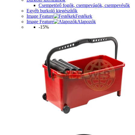
Csempetörő fogók, csempevágók, csempevésők
Egyéb burkoló kiegészítők
Image Feature
Festékek
Image Feature
Alapozók
-15%