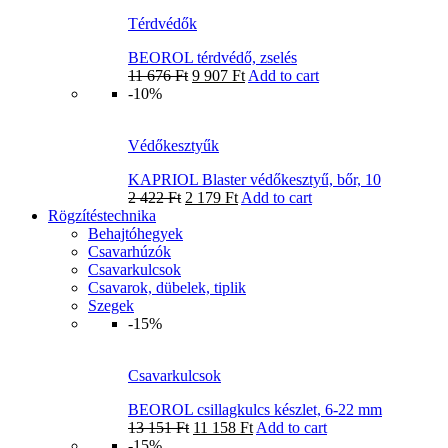
Térdvédők
BEOROL térdvédő, zselés
11 676
Ft
9 907
Ft
Add to cart
-10%
Védőkesztyűk
KAPRIOL Blaster védőkesztyű, bőr, 10
2 422
Ft
2 179
Ft
Add to cart
Rögzítéstechnika
Behajtóhegyek
Csavarhúzók
Csavarkulcsok
Csavarok, dübelek, tiplik
Szegek
-15%
Csavarkulcsok
BEOROL csillagkulcs készlet, 6-22 mm
13 151
Ft
11 158
Ft
Add to cart
-15%