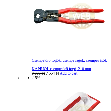
Csempetörő fogók, csempevágók, csempevésők
KAPRIOL csempetörő fogó, 210 mm
8 393
Ft
7 554
Ft
Add to cart
-15%