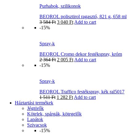
Purhabok, szilikonok
BEOROL polisztirol ragasztó, 821 g, 658 ml
3 584
Ft
3 040
Ft
Add to cart
-15%
Spray-k
BEOROL Cromo dekor festékspray, króm
2 364
Ft
2 005
Ft
Add to cart
-15%
Spray-k
BEOROL Traffico festékspray, kék ral5017
1 511
Ft
1 282
Ft
Add to cart
Háztartási termékek
Jégtörők
Kötelek, spárgák, kötegelők
Lapátok
Szivacsok
-15%