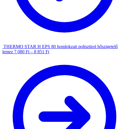
THERMO STAR H EPS 80 homlokzati polisztirol hőszigetelő
lemez
7 080
Ft
–
8 851
Ft