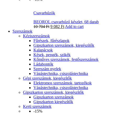
Csavarhúzók
BEOROL csavarhúzó készlet, 68 darab
10 704
Ft
9 082
Ft
Add to cart
Szerszámok
Kéziszerszámok
Fűrészek, fűrészlapok
Gipszkarton szerszámok, kiegészítők
Kalapácsok
Kések, pengék, szikék
Kőműves szerszámok, festőszerszámok
Ládabontók
Szerszám nyelek
Vágástechnika, csiszolástechnika
Gépi szerszámok, kiegészítők
Elektromos szerszámok, tartozékok
Vágástechnika, csiszolástechnika
Gipszkarton szerszámok, kiegészítők
Gipszkarton szerszámok
Gipszkarton kiegészítők
Kerti szerszámok
-15%