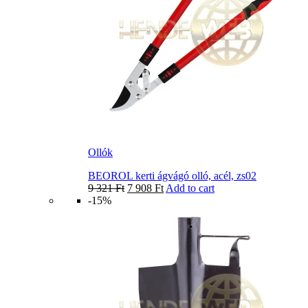
Ollók
BEOROL kerti ágvágó olló, acél, zs02
9 321
Ft
7 908
Ft
Add to cart
-15%