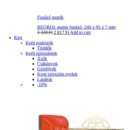
Fugázó gumik
BEOROL gumis fugázó, 240 x 95 x 7 mm
3 320
Ft
2 817
Ft
Add to cart
Kert
Kerti eszközök
Tömlők
Kerti szerszámok
Ásók
Csákányok
Gereblyék
Kerti szerszám nyelek
Lapátok
-10%