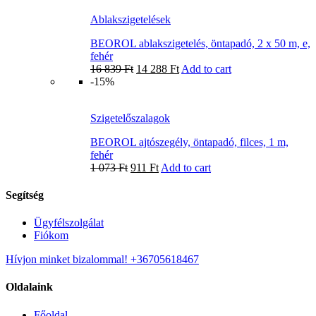
Ablakszigetelések
BEOROL ablakszigetelés, öntapadó, 2 x 50 m, e,
fehér
16 839
Ft
14 288
Ft
Add to cart
-15%
Szigetelőszalagok
BEOROL ajtószegély, öntapadó, filces, 1 m,
fehér
1 073
Ft
911
Ft
Add to cart
Segítség
Ügyfélszolgálat
Fiókom
Hívjon minket bizalommal! +36705618467
Oldalaink
Főoldal