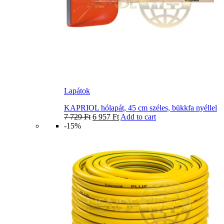
Lapátok
KAPRIOL hólapát, 45 cm széles, bükkfa nyéllel
7 729
Ft
6 957
Ft
Add to cart
-15%