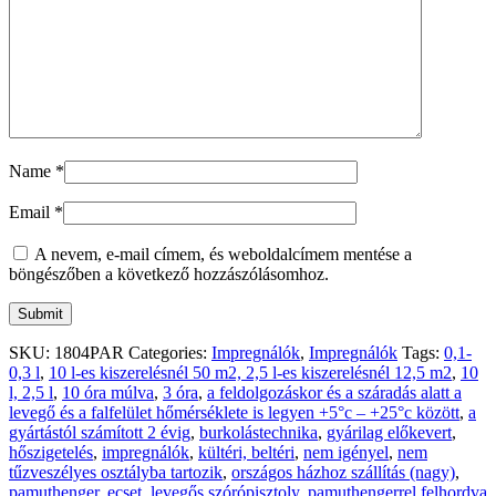
Name
*
Email
*
A nevem, e-mail címem, és weboldalcímem mentése a
böngészőben a következő hozzászólásomhoz.
SKU:
1804PAR
Categories:
Impregnálók
,
Impregnálók
Tags:
0,1-
0,3 l
,
10 l-es kiszerelésnél 50 m2, 2,5 l-es kiszerelésnél 12,5 m2
,
10
l, 2,5 l
,
10 óra múlva
,
3 óra
,
a feldolgozáskor és a száradás alatt a
levegő és a falfelület hőmérséklete is legyen +5°c – +25°c között
,
a
gyártástól számított 2 évig
,
burkolástechnika
,
gyárilag előkevert
,
hőszigetelés
,
impregnálók
,
kültéri, beltéri
,
nem igényel
,
nem
tűzveszélyes osztályba tartozik
,
országos házhoz szállítás (nagy)
,
pamuthenger, ecset, levegős szórópisztoly
,
pamuthengerrel felhordva