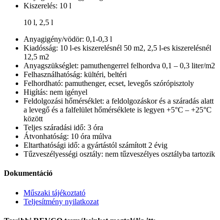
Kiszerelés: 10 l
10 l, 2,5 l
Anyagigény/vödör: 0,1-0,3 l
Kiadósság: 10 l-es kiszerelésnél 50 m2, 2,5 l-es kiszerelésnél
12,5 m2
Anyagszükséglet: pamuthengerrel felhordva 0,1 – 0,3 liter/m2
Felhasználhatóság: kültéri, beltéri
Felhordható: pamuthenger, ecset, levegős szórópisztoly
Higítás: nem igényel
Feldolgozási hőmérséklet: a feldolgozáskor és a száradás alatt
a levegő és a falfelület hőmérséklete is legyen +5°C – +25°C
között
Teljes száradási idő: 3 óra
Átvonhatóság: 10 óra múlva
Eltarthatósági idő: a gyártástól számított 2 évig
Tűzveszélyességi osztály: nem tűzveszélyes osztályba tartozik
Dokumentáció
Műszaki tájékoztató
Teljesítmény nyilatkozat