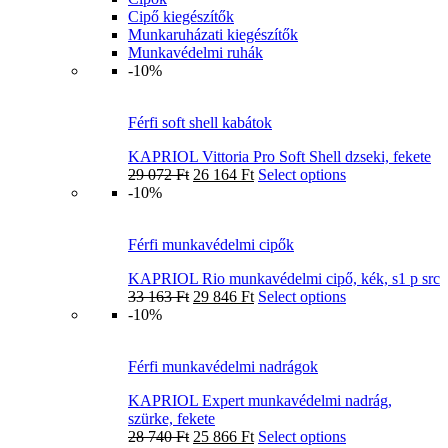
Cipő kiegészítők
Munkaruházati kiegészítők
Munkavédelmi ruhák
-10%
Férfi soft shell kabátok
KAPRIOL Vittoria Pro Soft Shell dzseki, fekete
29 072
Ft
26 164
Ft
Select options
-10%
Férfi munkavédelmi cipők
KAPRIOL Rio munkavédelmi cipő, kék, s1 p src
33 163
Ft
29 846
Ft
Select options
-10%
Férfi munkavédelmi nadrágok
KAPRIOL Expert munkavédelmi nadrág,
szürke, fekete
28 740
Ft
25 866
Ft
Select options