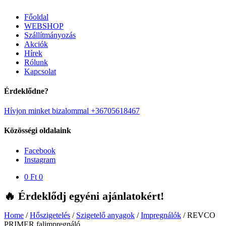
Főoldal
WEBSHOP
Szállítmányozás
Akciók
Hírek
Rólunk
Kapcsolat
Érdeklődne?
Hívjon minket bizalommal +36705618467
Közösségi oldalaink
Facebook
Instagram
0
Ft
0
🔥 Érdeklődj egyéni ajánlatokért!
Home
/
Hőszigetelés
/
Szigetelő anyagok
/
Impregnálók
/
REVCO
PRIMER falimpregnáló