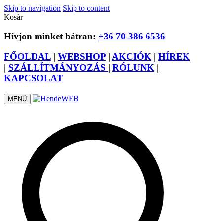
Skip to navigation
Skip to content
Kosár
Hívjon minket bátran:
+36 70 386 6536
FŐOLDAL
|
WEBSHOP
|
AKCIÓK
|
HÍREK
|
SZÁLLÍTMÁNYOZÁS
|
RÓLUNK
|
KAPCSOLAT
MENÜ