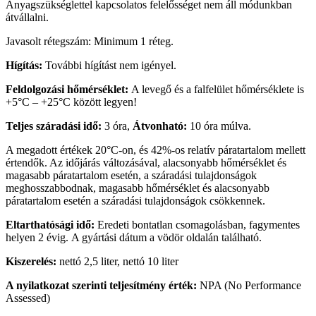
Anyagszükséglettel kapcsolatos felelősséget nem áll módunkban
átvállalni.
Javasolt rétegszám: Minimum 1 réteg.
Hígítás:
További hígítást nem igényel.
Feldolgozási hőmérséklet:
A levegő és a falfelület hőmérséklete is
+5°C – +25°C között legyen!
Teljes száradási idő:
3 óra,
Átvonható:
10 óra múlva.
A megadott értékek 20°C-on, és 42%-os relatív páratartalom mellett
értendők. Az időjárás változásával, alacsonyabb hőmérséklet és
magasabb páratartalom esetén, a száradási tulajdonságok
meghosszabbodnak, magasabb hőmérséklet és alacsonyabb
páratartalom esetén a száradási tulajdonságok csökkennek.
Eltarthatósági idő:
Eredeti bontatlan csomagolásban, fagymentes
helyen 2 évig. A gyártási dátum a vödör oldalán található.
Kiszerelés:
nettó 2,5 liter, nettó 10 liter
A nyilatkozat szerinti teljesítmény érték:
NPA (No Performance
Assessed)