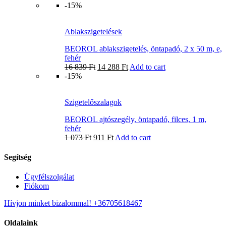
-15%
Ablakszigetelések
BEOROL ablakszigetelés, öntapadó, 2 x 50 m, e,
fehér
16 839
Ft
14 288
Ft
Add to cart
-15%
Szigetelőszalagok
BEOROL ajtószegély, öntapadó, filces, 1 m,
fehér
1 073
Ft
911
Ft
Add to cart
Segítség
Ügyfélszolgálat
Fiókom
Hívjon minket bizalommal! +36705618467
Oldalaink