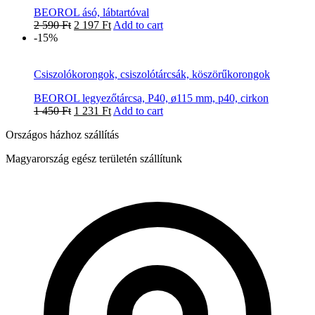
BEOROL ásó, lábtartóval
2 590
Ft
2 197
Ft
Add to cart
-15%
Csiszolókorongok, csiszolótárcsák, köszörűkorongok
BEOROL legyezőtárcsa, P40, ø115 mm, p40, cirkon
1 450
Ft
1 231
Ft
Add to cart
Országos házhoz szállítás
Magyarország egész területén szállítunk