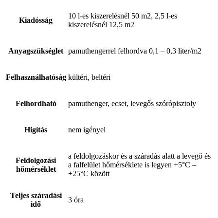
10 l-es kiszerelésnél 50 m2, 2,5 l-es
Kiadósság
kiszerelésnél 12,5 m2
Anyagszükséglet
pamuthengerrel felhordva 0,1 – 0,3 liter/m2
Felhasználhatóság
kültéri, beltéri
Felhordható
pamuthenger, ecset, levegős szórópisztoly
Higítás
nem igényel
a feldolgozáskor és a száradás alatt a levegő és
Feldolgozási
a falfelület hőmérséklete is legyen +5°C –
hőmérséklet
+25°C között
Teljes száradási
3 óra
idő