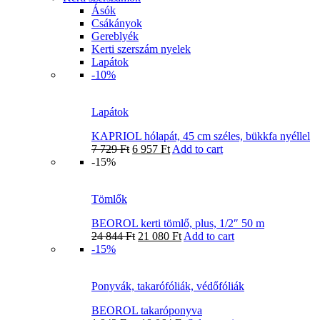
Ásók
Csákányok
Gereblyék
Kerti szerszám nyelek
Lapátok
-10%
Lapátok
KAPRIOL hólapát, 45 cm széles, bükkfa nyéllel
7 729
Ft
6 957
Ft
Add to cart
-15%
Tömlők
BEOROL kerti tömlő, plus, 1/2″ 50 m
24 844
Ft
21 080
Ft
Add to cart
-15%
Ponyvák, takarófóliák, védőfóliák
BEOROL takaróponyva