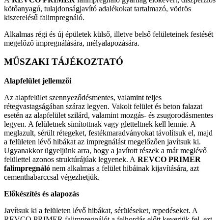
kötőanyagú, tulajdonságjavító adalékokat tartalmazó, vödrös
kiszerelésű falimpregnáló.
Alkalmas régi és új épületek külső, illetve belső felületeinek festését
megelőző impregnálására, mélyalapozására.
MŰSZAKI TÁJÉKOZTATÓ
Alapfelület jellemzői
Az alapfelület szennyeződésmentes, valamint teljes
rétegvastagságában száraz legyen. Vakolt felület és beton falazat
esetén az alapfelület szilárd, valamint mozgás- és zsugorodásmentes
legyen. A felületnek simítottnak vagy gletteltnek kell lennie. A
meglazult, sérült rétegeket, festékmaradványokat távolítsuk el, majd
a felületen lévő hibákat az impregnálást megelőzően javítsuk ki.
Ugyanakkor ügyeljünk arra, hogy a javított részek a már meglévő
felülettel azonos struktúrájúak legyenek. A
REVCO PRIMER
falimpregnáló
nem alkalmas a felület hibáinak kijavítására, azt
cementhabarccsal végezhetjük.
Előkészítés és alapozás
Javítsuk ki a felületen lévő hibákat, sérüléseket, repedéseket. A
REVCO PRIMER falimpregnálót a felhordás előtt keverjük fel, ezt