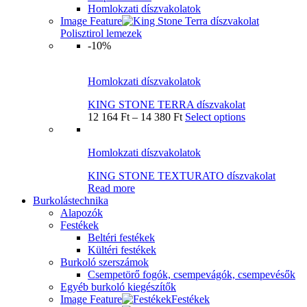
Homlokzati díszvakolatok
Image Feature
Polisztirol lemezek
-10%
Homlokzati díszvakolatok
KING STONE TERRA díszvakolat
12 164
Ft
–
14 380
Ft
Select options
Homlokzati díszvakolatok
KING STONE TEXTURATO díszvakolat
Read more
Burkolástechnika
Alapozók
Festékek
Beltéri festékek
Kültéri festékek
Burkoló szerszámok
Csempetörő fogók, csempevágók, csempevésők
Egyéb burkoló kiegészítők
Image Feature
Festékek