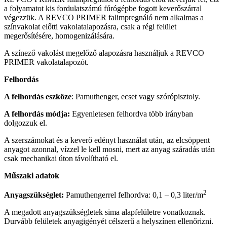
a folyamatot kis fordulatszámú fúrógépbe fogott keverőszárral
végezzük. A REVCO PRIMER falimpregnáló nem alkalmas a
színvakolat előtti vakolatalapozásra, csak a régi felület
megerősítésére, homogenizálására.
A színező vakolást megelőző alapozásra használjuk a REVCO
PRIMER vakolatalapozót.
Felhordás
A felhordás eszköze
: Pamuthenger, ecset vagy szórópisztoly.
A felhordás módja:
Egyenletesen felhordva több irányban
dolgozzuk el.
A szerszámokat és a keverő edényt használat után, az elcsöppent
anyagot azonnal, vízzel le kell mosni, mert az anyag száradás után
csak mechanikai úton távolítható el.
Műszaki adatok
2
Anyagszükséglet:
Pamuthengerrel felhordva: 0,1 – 0,3 liter/m
A megadott anyagszükségletek sima alapfelületre vonatkoznak.
Durvább felületek anyagigényét célszerű a helyszínen ellenőrizni.