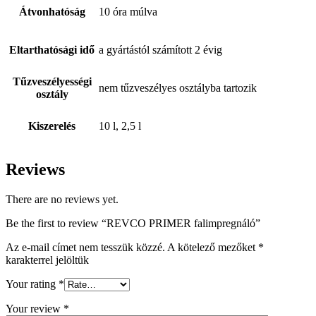
Átvonhatóság
10 óra múlva
Eltarthatósági idő
a gyártástól számított 2 évig
Tűzveszélyességi
nem tűzveszélyes osztályba tartozik
osztály
Kiszerelés
10 l, 2,5 l
Reviews
There are no reviews yet.
Be the first to review “REVCO PRIMER falimpregnáló”
Az e-mail címet nem tesszük közzé.
A kötelező mezőket
*
karakterrel jelöltük
Your rating
*
Your review
*