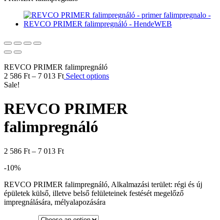
REVCO PRIMER falimpregnáló
2 586
Ft
–
7 013
Ft
Select options
Sale!
REVCO PRIMER
falimpregnáló
2 586
Ft
–
7 013
Ft
-10%
REVCO PRIMER falimpregnáló, Alkalmazási terület: régi és új
épületek külső, illetve belső felületeinek festését megelőző
impregnálására, mélyalapozására