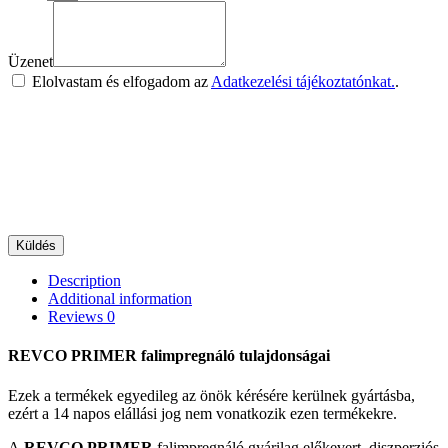
Üzenet
Elolvastam és elfogadom az
Adatkezelési tájékoztatónkat.
.
Küldés
Description
Additional information
Reviews
0
REVCO PRIMER falimpregnáló tulajdonságai
Ezek a termékek egyedileg az önök kérésére kerülnek gyártásba,
ezért a 14 napos elállási jog nem vonatkozik ezen termékekre.
A
REVCO PRIMER
falimpregnáló gyárilag előkevert, diszperziós