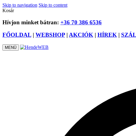
Skip to navigation
Skip to content
Kosár
Hívjon minket bátran:
+36 70 386 6536
FŐOLDAL
|
WEBSHOP
|
AKCIÓK
|
HÍREK
|
SZÁ
MENÜ