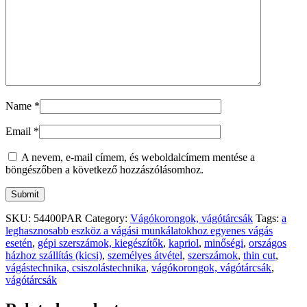
Name
*
Email
*
A nevem, e-mail címem, és weboldalcímem mentése a
böngészőben a következő hozzászólásomhoz.
SKU:
54400PAR
Category:
Vágókorongok, vágótárcsák
Tags:
a
leghasznosabb eszköz a vágási munkálatokhoz egyenes vágás
esetén
,
gépi szerszámok, kiegészítők
,
kapriol
,
minőségi
,
országos
házhoz szállítás (kicsi)
,
személyes átvétel
,
szerszámok
,
thin cut
,
vágástechnika, csiszolástechnika
,
vágókorongok, vágótárcsák
,
vágótárcsák