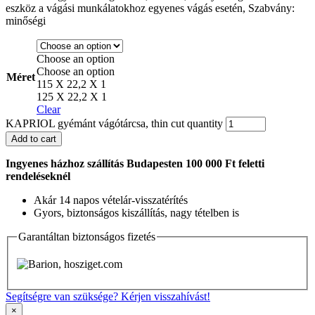
eszköz a vágási munkálatokhoz egyenes vágás esetén, Szabvány:
minőségi
Choose an option
Choose an option
Méret
115 X 22,2 X 1
125 X 22,2 X 1
Clear
KAPRIOL gyémánt vágótárcsa, thin cut quantity
Add to cart
Ingyenes házhoz szállítás Budapesten 100 000 Ft feletti
rendeléseknél
Akár 14 napos vételár-visszatérítés
Gyors, biztonságos kiszállítás, nagy tételben is
Garantáltan biztonságos fizetés
Segítségre van szüksége? Kérjen visszahívást!
×