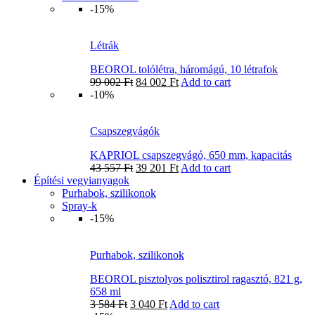
-15%
Létrák
BEOROL tolólétra, háromágú, 10 létrafok
99 002
Ft
84 002
Ft
Add to cart
-10%
Csapszegvágók
KAPRIOL csapszegvágó, 650 mm, kapacitás
43 557
Ft
39 201
Ft
Add to cart
Építési vegyianyagok
Purhabok, szilikonok
Spray-k
-15%
Purhabok, szilikonok
BEOROL pisztolyos polisztirol ragasztó, 821 g,
658 ml
3 584
Ft
3 040
Ft
Add to cart