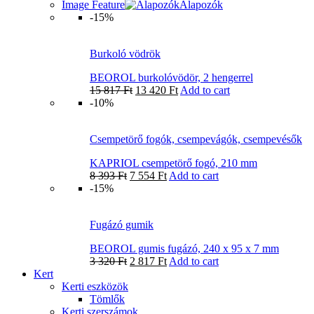
Image Feature
Alapozók
-15%
Burkoló vödrök
BEOROL burkolóvödör, 2 hengerrel
15 817
Ft
13 420
Ft
Add to cart
-10%
Csempetörő fogók, csempevágók, csempevésők
KAPRIOL csempetörő fogó, 210 mm
8 393
Ft
7 554
Ft
Add to cart
-15%
Fugázó gumik
BEOROL gumis fugázó, 240 x 95 x 7 mm
3 320
Ft
2 817
Ft
Add to cart
Kert
Kerti eszközök
Tömlők
Kerti szerszámok