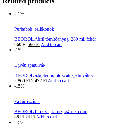
Related products
-15%
Purhabok, szilikonok
BEOROL Akril tömítőanyag, 280 ml, fehér
660
Ft
560
Ft
Add to cart
-15%
Egyéb spatulyák
BEOROL adapter homlokzati spatulyához
2 866
Ft
2 432
Ft
Add to cart
-15%
Fa fúrószárak
BEOROL fúrószár, fához, ø4 x 75 mm
88
Ft
74
Ft
Add to cart
-15%