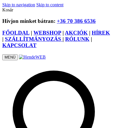
Skip to navigation
Skip to content
Kosár
Hívjon minket bátran:
+36 70 386 6536
FŐOLDAL
|
WEBSHOP
|
AKCIÓK
|
HÍREK
|
SZÁLLÍTMÁNYOZÁS
|
RÓLUNK
|
KAPCSOLAT
MENÜ