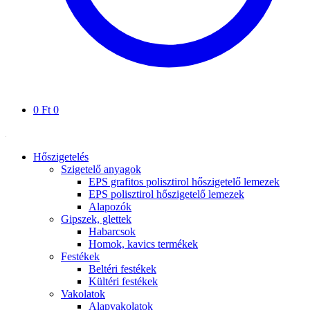
0
Ft
0
Hőszigetelés
Szigetelő anyagok
EPS grafitos polisztirol hőszigetelő lemezek
EPS polisztirol hőszigetelő lemezek
Alapozók
Gipszek, glettek
Habarcsok
Homok, kavics termékek
Festékek
Beltéri festékek
Kültéri festékek
Vakolatok
Alapvakolatok