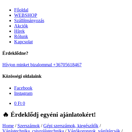
Főoldal
WEBSHOP
Szállítmányozás
Akciók
Hírek
Rólunk
Kapcsolat
Érdeklődne?
Hívjon minket bizalommal +36705618467
Közösségi oldalaink
Facebook
Instagram
0
Ft
0
🔥 Érdeklődj egyéni ajánlatokért!
Home
/
Szerszámok
/
Gépi szerszámok, kiegészítők
/
Vágástechnika, csiszolástechnika
/
Vágókorongok, vágótárcsák
/