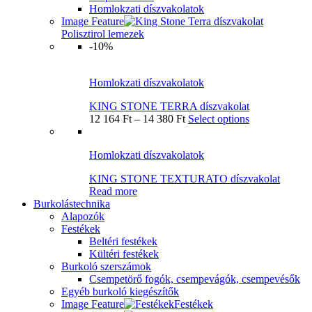
Homlokzati díszvakolatok
Image Feature
Polisztirol lemezek
-10%
Homlokzati díszvakolatok
KING STONE TERRA díszvakolat
12 164
Ft
–
14 380
Ft
Select options
Homlokzati díszvakolatok
KING STONE TEXTURATO díszvakolat
Read more
Burkolástechnika
Alapozók
Festékek
Beltéri festékek
Kültéri festékek
Burkoló szerszámok
Csempetörő fogók, csempevágók, csempevésők
Egyéb burkoló kiegészítők
Image Feature
Festékek