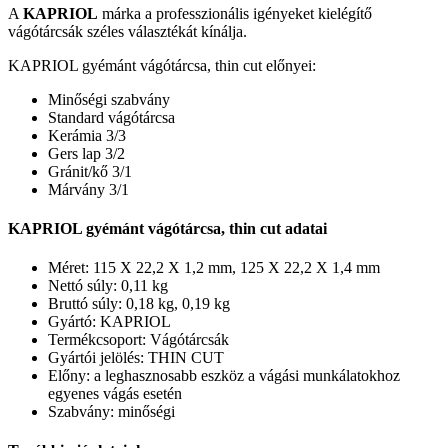
A
KAPRIOL
márka a professzionális igényeket kielégítő
vágótárcsák széles választékát kínálja.
KAPRIOL gyémánt vágótárcsa, thin cut előnyei:
Minőségi szabvány
Standard vágótárcsa
Kerámia 3/3
Gers lap 3/2
Gránit/kő 3/1
Márvány 3/1
KAPRIOL gyémánt vágótárcsa, thin cut adatai
Méret: 115 X 22,2 X 1,2 mm, 125 X 22,2 X 1,4 mm
Nettó súly: 0,11 kg
Bruttó súly: 0,18 kg, 0,19 kg
Gyártó: KAPRIOL
Termékcsoport: Vágótárcsák
Gyártói jelölés: THIN CUT
Előny: a leghasznosabb eszköz a vágási munkálatokhoz
egyenes vágás esetén
Szabvány: minőségi