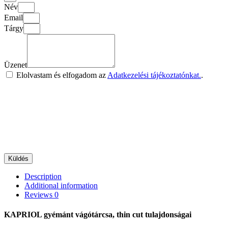
Név
Email
Tárgy
Üzenet
Elolvastam és elfogadom az
Adatkezelési tájékoztatónkat.
.
Küldés
Description
Additional information
Reviews
0
KAPRIOL gyémánt vágótárcsa, thin cut tulajdonságai