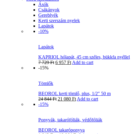
Ásók
Csákányok
Gereblyék
Kerti szerszám nyelek
Lapátok
-10%
Lapátok
KAPRIOL hólapát, 45 cm széles, bükkfa nyéllel
7 729
Ft
6 957
Ft
Add to cart
-15%
Tömlők
BEOROL kerti tömlő, plus, 1/2″ 50 m
24 844
Ft
21 080
Ft
Add to cart
-15%
Ponyvák, takarófóliák, védőfóliák
BEOROL takaróponyva