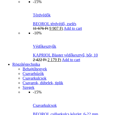
-15%
Térdvédők
BEOROL térdvédő, zselés
11 676
Ft
9 907
Ft
Add to cart
-10%
Védőkesztyűk
KAPRIOL Blaster védőkesztyű, bőr, 10
2 422
Ft
2 179
Ft
Add to cart
Rögzítéstechnika
Behajtóhegyek
Csavarhúzók
Csavarkulcsok
Csavarok, dübelek, tiplik
Szegek
-15%
Csavarkulcsok
BEOROL csillagkulcs készlet, 6-22 mm