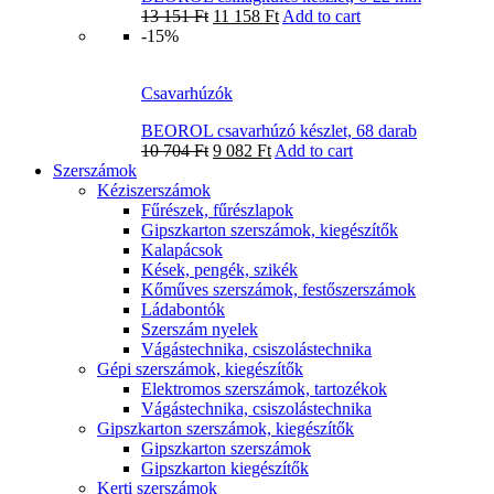
13 151
Ft
11 158
Ft
Add to cart
-15%
Csavarhúzók
BEOROL csavarhúzó készlet, 68 darab
10 704
Ft
9 082
Ft
Add to cart
Szerszámok
Kéziszerszámok
Fűrészek, fűrészlapok
Gipszkarton szerszámok, kiegészítők
Kalapácsok
Kések, pengék, szikék
Kőműves szerszámok, festőszerszámok
Ládabontók
Szerszám nyelek
Vágástechnika, csiszolástechnika
Gépi szerszámok, kiegészítők
Elektromos szerszámok, tartozékok
Vágástechnika, csiszolástechnika
Gipszkarton szerszámok, kiegészítők
Gipszkarton szerszámok
Gipszkarton kiegészítők
Kerti szerszámok