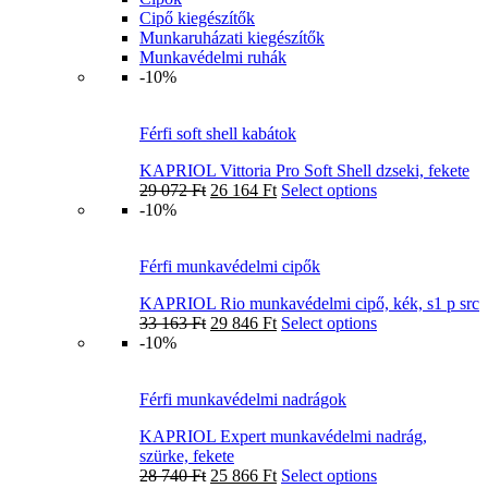
Cipő kiegészítők
Munkaruházati kiegészítők
Munkavédelmi ruhák
-10%
Férfi soft shell kabátok
KAPRIOL Vittoria Pro Soft Shell dzseki, fekete
29 072
Ft
26 164
Ft
Select options
-10%
Férfi munkavédelmi cipők
KAPRIOL Rio munkavédelmi cipő, kék, s1 p src
33 163
Ft
29 846
Ft
Select options
-10%
Férfi munkavédelmi nadrágok
KAPRIOL Expert munkavédelmi nadrág,
szürke, fekete
28 740
Ft
25 866
Ft
Select options