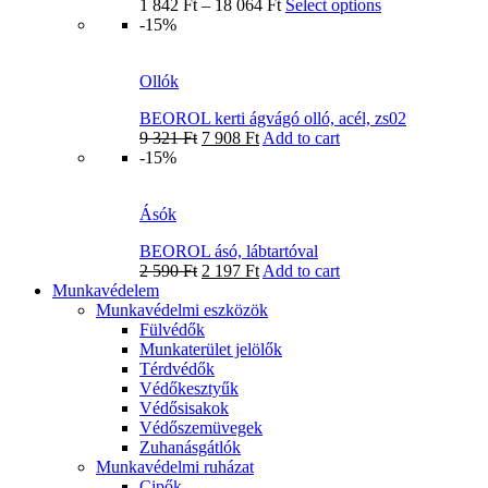
1 842
Ft
–
18 064
Ft
Select options
-15%
Ollók
BEOROL kerti ágvágó olló, acél, zs02
9 321
Ft
7 908
Ft
Add to cart
-15%
Ásók
BEOROL ásó, lábtartóval
2 590
Ft
2 197
Ft
Add to cart
Munkavédelem
Munkavédelmi eszközök
Fülvédők
Munkaterület jelölők
Térdvédők
Védőkesztyűk
Védősisakok
Védőszemüvegek
Zuhanásgátlók
Munkavédelmi ruházat
Cipők