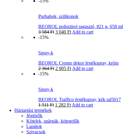
-15%
Purhabok, szilikonok
BEOROL polisztirol ragasztó, 821 g, 658 ml
3 584
Ft
3 040
Ft
Add to cart
-15%
Spray-k
BEOROL Cromo dekor festékspray, króm
2 364
Ft
2 005
Ft
Add to cart
-15%
Spray-k
BEOROL Traffico festékspray, kék ral5017
1 511
Ft
1 282
Ft
Add to cart
Háztartási termékek
Jégtörők
Kötelek, spárgák, kötegelők
Lapátok
Szivacsok