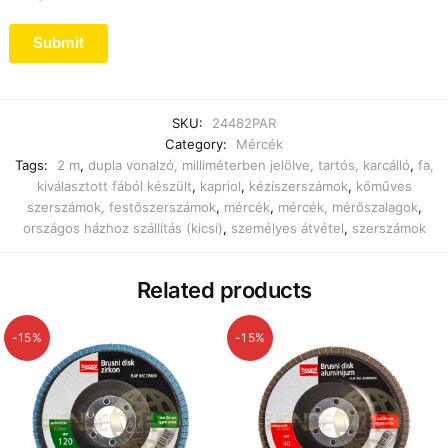
SKU:
24482PAR
Category:
Mércék
Tags:
2 m
,
dupla vonalzó, milliméterben jelölve, tartós, karcálló
,
fa,
kiválasztott fából készült
,
kapriol
,
kéziszerszámok
,
kőműves
szerszámok, festőszerszámok
,
mércék
,
mércék, mérőszalagok
,
országos házhoz szállítás (kicsi)
,
személyes átvétel
,
szerszámok
Related products
-15%
-15%