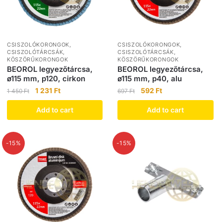
CSISZOLÓKORONGOK,
CSISZOLÓKORONGOK,
CSISZOLÓTÁRCSÁK,
CSISZOLÓTÁRCSÁK,
KÖSZÖRŰKORONGOK
KÖSZÖRŰKORONGOK
BEOROL legyezőtárcsa,
BEOROL legyezőtárcsa,
ø115 mm, p120, cirkon
ø115 mm, p40, alu
1 231
Ft
592
Ft
1 450
Ft
697
Ft
Add to cart
Add to cart
-15%
-15%