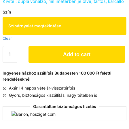
Kivitel: dupla vonalzó, milliméterben jelölve, tartós, karcálló
Szín
Színárnyalat megtekintése
Clear
KAPRIOL
Add to cart
famérce,
2
m
Ingyenes házhoz szállítás Budapesten 100 000 Ft feletti
quantity
rendeléseknél
Akár 14 napos vételár-visszatérítés
Gyors, biztonságos kiszállítás, nagy tételben is
Garantáltan biztonságos fizetés