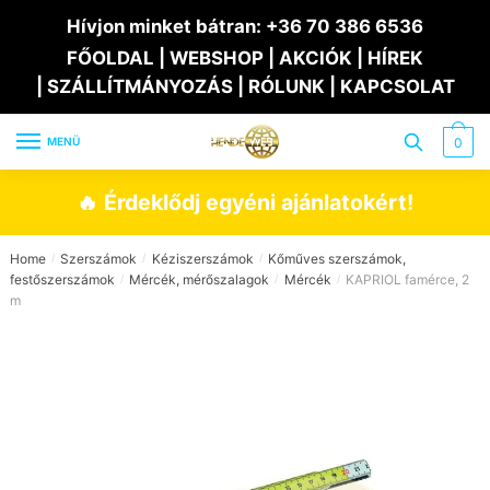
Skip
Skip
Hívjon minket bátran:
+36 70 386 6536
to
to
FŐOLDAL
|
WEBSHOP
|
AKCIÓK
|
HÍREK
navigation
content
|
SZÁLLÍTMÁNYOZÁS
|
RÓLUNK
|
KAPCSOLAT
MENÜ
0
🔥 Érdeklődj egyéni ajánlatokért!
Home
Szerszámok
Kéziszerszámok
Kőműves szerszámok,
/
/
/
festőszerszámok
Mércék, mérőszalagok
Mércék
KAPRIOL famérce, 2
/
/
/
m