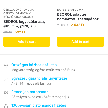
CSISZOLÓKORONGOK,
EGYÉB SPATULYÁK
CSISZOLÓTÁRCSÁK,
BEOROL adapter
KÖSZÖRŰKORONGOK
homlokzati spatulyához
BEOROL legyezőtárcsa,
2 432
Ft
2 866
Ft
ø115 mm, p120, alu
592
Ft
697
Ft
Add to cart
Add to cart
Országos házhoz szállítás
Magyarország egész területén szállítunk
Egyszerű garanciális ügyintézés
Akár 14 napos elállási jog
Rendeljen bárhonnan
Bármilyen okos eszközét támogatjuk
100%-osan biztonságos fizetés