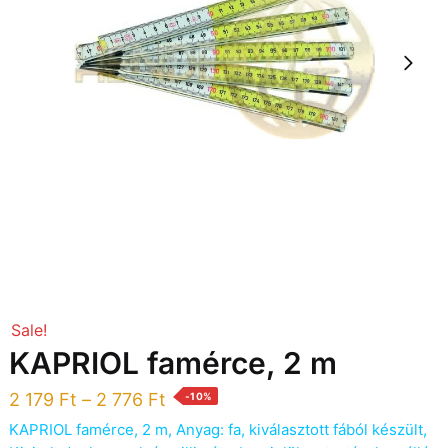
Sale!
KAPRIOL famérce, 2 m
2 179
Ft
–
2 776
Ft
-10%
KAPRIOL famérce, 2 m, Anyag: fa, kiválasztott fából készült,