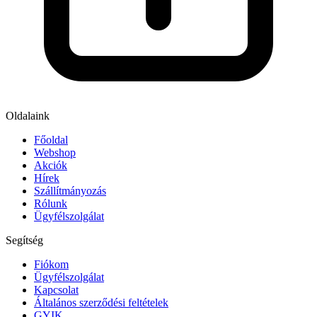
Oldalaink
Főoldal
Webshop
Akciók
Hírek
Szállítmányozás
Rólunk
Ügyfélszolgálat
Segítség
Fiókom
Ügyfélszolgálat
Kapcsolat
Általános szerződési feltételek
GYIK