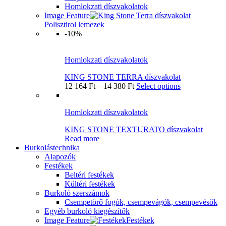
Homlokzati díszvakolatok
Image Feature
Polisztirol lemezek
-10%
Homlokzati díszvakolatok
KING STONE TERRA díszvakolat
12 164
Ft
–
14 380
Ft
Select options
Homlokzati díszvakolatok
KING STONE TEXTURATO díszvakolat
Read more
Burkolástechnika
Alapozók
Festékek
Beltéri festékek
Kültéri festékek
Burkoló szerszámok
Csempetörő fogók, csempevágók, csempevésők
Egyéb burkoló kiegészítők
Image Feature
Festékek