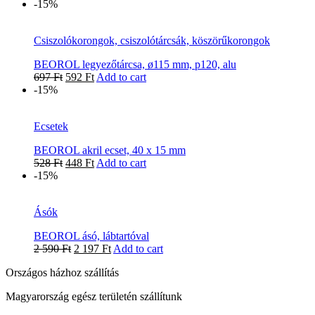
-15%
Csiszolókorongok, csiszolótárcsák, köszörűkorongok
BEOROL legyezőtárcsa, ø115 mm, p120, alu
697
Ft
592
Ft
Add to cart
-15%
Ecsetek
BEOROL akril ecset, 40 x 15 mm
528
Ft
448
Ft
Add to cart
-15%
Ásók
BEOROL ásó, lábtartóval
2 590
Ft
2 197
Ft
Add to cart
Országos házhoz szállítás
Magyarország egész területén szállítunk