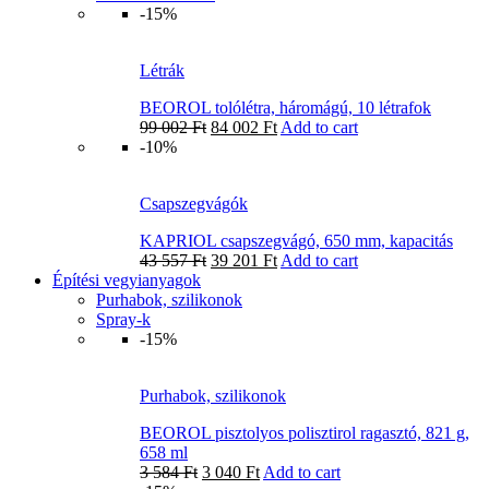
-15%
Létrák
BEOROL tolólétra, háromágú, 10 létrafok
99 002
Ft
84 002
Ft
Add to cart
-10%
Csapszegvágók
KAPRIOL csapszegvágó, 650 mm, kapacitás
43 557
Ft
39 201
Ft
Add to cart
Építési vegyianyagok
Purhabok, szilikonok
Spray-k
-15%
Purhabok, szilikonok
BEOROL pisztolyos polisztirol ragasztó, 821 g,
658 ml
3 584
Ft
3 040
Ft
Add to cart