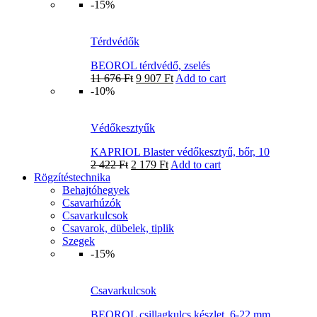
-15%
Térdvédők
BEOROL térdvédő, zselés
11 676
Ft
9 907
Ft
Add to cart
-10%
Védőkesztyűk
KAPRIOL Blaster védőkesztyű, bőr, 10
2 422
Ft
2 179
Ft
Add to cart
Rögzítéstechnika
Behajtóhegyek
Csavarhúzók
Csavarkulcsok
Csavarok, dübelek, tiplik
Szegek
-15%
Csavarkulcsok
BEOROL csillagkulcs készlet, 6-22 mm