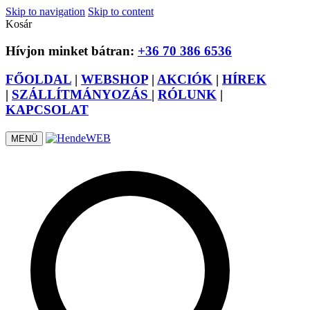
Skip to navigation
Skip to content
Kosár
Hívjon minket bátran:
+36 70 386 6536
FŐOLDAL
|
WEBSHOP
|
AKCIÓK
|
HÍREK
|
SZÁLLÍTMÁNYOZÁS
|
RÓLUNK
|
KAPCSOLAT
MENÜ