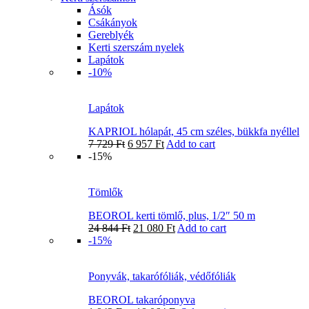
Ásók
Csákányok
Gereblyék
Kerti szerszám nyelek
Lapátok
-10%
Lapátok
KAPRIOL hólapát, 45 cm széles, bükkfa nyéllel
7 729
Ft
6 957
Ft
Add to cart
-15%
Tömlők
BEOROL kerti tömlő, plus, 1/2″ 50 m
24 844
Ft
21 080
Ft
Add to cart
-15%
Ponyvák, takarófóliák, védőfóliák
BEOROL takaróponyva