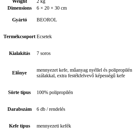
Weight
2 kg
Dimensions
6 × 20 × 30 cm
Gyártó
BEOROL
Termékcsoport
Ecsetek
Kialakítás
7 soros
mennyezet kefe, műanyag nyéllel és polipropilén
Előnye
szálakkal, extra festékfelvevő képességű kefe
Sörte típus
100% polipropilén
Darabszám
6 db / rendelés
Kefe típus
mennyezeti kefék