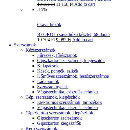
13 151
Ft
11 158
Ft
Add to cart
-15%
Csavarhúzók
BEOROL csavarhúzó készlet, 68 darab
10 704
Ft
9 082
Ft
Add to cart
Szerszámok
Kéziszerszámok
Fűrészek, fűrészlapok
Gipszkarton szerszámok, kiegészítők
Kalapácsok
Kések, pengék, szikék
Kőműves szerszámok, festőszerszámok
Ládabontók
Szerszám nyelek
Vágástechnika, csiszolástechnika
Gépi szerszámok, kiegészítők
Elektromos szerszámok, tartozékok
Vágástechnika, csiszolástechnika
Gipszkarton szerszámok, kiegészítők
Gipszkarton szerszámok
Gipszkarton kiegészítők
Kerti szerszámok