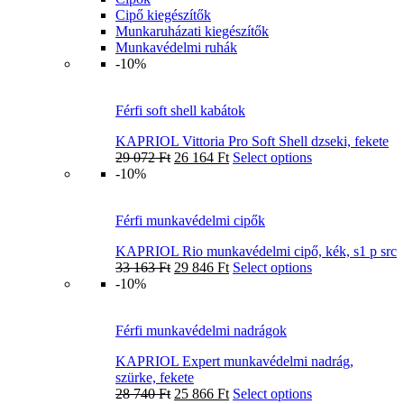
Cipő kiegészítők
Munkaruházati kiegészítők
Munkavédelmi ruhák
-10%
Férfi soft shell kabátok
KAPRIOL Vittoria Pro Soft Shell dzseki, fekete
29 072
Ft
26 164
Ft
Select options
-10%
Férfi munkavédelmi cipők
KAPRIOL Rio munkavédelmi cipő, kék, s1 p src
33 163
Ft
29 846
Ft
Select options
-10%
Férfi munkavédelmi nadrágok
KAPRIOL Expert munkavédelmi nadrág,
szürke, fekete
28 740
Ft
25 866
Ft
Select options