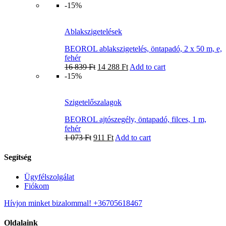
-15%
Ablakszigetelések
BEOROL ablakszigetelés, öntapadó, 2 x 50 m, e,
fehér
16 839
Ft
14 288
Ft
Add to cart
-15%
Szigetelőszalagok
BEOROL ajtószegély, öntapadó, filces, 1 m,
fehér
1 073
Ft
911
Ft
Add to cart
Segítség
Ügyfélszolgálat
Fiókom
Hívjon minket bizalommal! +36705618467
Oldalaink