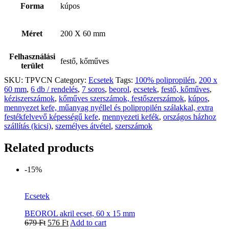
Forma
kúpos
Méret
200 X 60 mm
Felhasználási
festő, kőműves
terület
SKU:
TPVCN
Category:
Ecsetek
Tags:
100% polipropilén
,
200 x
60 mm
,
6 db / rendelés
,
7 soros
,
beorol
,
ecsetek
,
festő, kőműves
,
kéziszerszámok
,
kőműves szerszámok, festőszerszámok
,
kúpos
,
mennyezet kefe, műanyag nyéllel és polipropilén szálakkal, extra
festékfelvevő képességű kefe
,
mennyezeti kefék
,
országos házhoz
szállítás (kicsi)
,
személyes átvétel
,
szerszámok
Related products
-15%
Ecsetek
BEOROL akril ecset, 60 x 15 mm
679
Ft
576
Ft
Add to cart