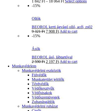
1 842
Ft
–
18 064
Ft
Select options
-15%
Ollók
BEOROL kerti ágvágó olló, acél, zs02
9 321
Ft
7 908
Ft
Add to cart
-15%
Ásók
BEOROL ásó, lábtartóval
2 590
Ft
2 197
Ft
Add to cart
Munkavédelem
Munkavédelmi eszközök
Fülvédők
Munkaterület jelölők
Térdvédők
Védőkesztyűk
Védősisakok
Védőszemüvegek
Zuhanásgátlók
Munkavédelmi ruházat
Cipők