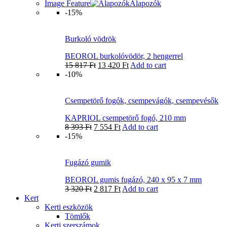
Image Feature
Alapozók
-15%
Burkoló vödrök
BEOROL burkolóvödör, 2 hengerrel
15 817
Ft
13 420
Ft
Add to cart
-10%
Csempetörő fogók, csempevágók, csempevésők
KAPRIOL csempetörő fogó, 210 mm
8 393
Ft
7 554
Ft
Add to cart
-15%
Fugázó gumik
BEOROL gumis fugázó, 240 x 95 x 7 mm
3 320
Ft
2 817
Ft
Add to cart
Kert
Kerti eszközök
Tömlők
Kerti szerszámok