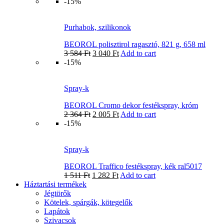
-15%
Purhabok, szilikonok
BEOROL polisztirol ragasztó, 821 g, 658 ml
3 584
Ft
3 040
Ft
Add to cart
-15%
Spray-k
BEOROL Cromo dekor festékspray, króm
2 364
Ft
2 005
Ft
Add to cart
-15%
Spray-k
BEOROL Traffico festékspray, kék ral5017
1 511
Ft
1 282
Ft
Add to cart
Háztartási termékek
Jégtörők
Kötelek, spárgák, kötegelők
Lapátok
Szivacsok