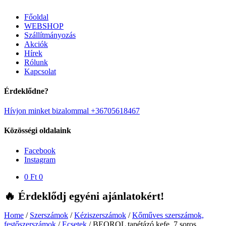
Főoldal
WEBSHOP
Szállítmányozás
Akciók
Hírek
Rólunk
Kapcsolat
Érdeklődne?
Hívjon minket bizalommal +36705618467
Közösségi oldalaink
Facebook
Instagram
0
Ft
0
🔥 Érdeklődj egyéni ajánlatokért!
Home
/
Szerszámok
/
Kéziszerszámok
/
Kőműves szerszámok,
festőszerszámok
/
Ecsetek
/
BEOROL tapétázó kefe, 7 soros