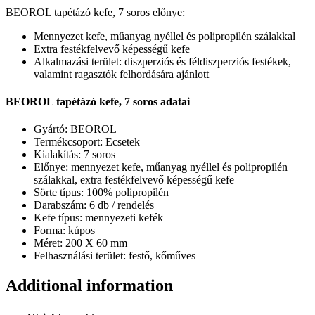
BEOROL tapétázó kefe, 7 soros előnye:
Mennyezet kefe, műanyag nyéllel és polipropilén szálakkal
Extra festékfelvevő képességű kefe
Alkalmazási terület: diszperziós és féldiszperziós festékek,
valamint ragasztók felhordására ajánlott
BEOROL tapétázó kefe, 7 soros adatai
Gyártó: BEOROL
Termékcsoport: Ecsetek
Kialakítás: 7 soros
Előnye: mennyezet kefe, műanyag nyéllel és polipropilén
szálakkal, extra festékfelvevő képességű kefe
Sörte típus: 100% polipropilén
Darabszám: 6 db / rendelés
Kefe típus: mennyezeti kefék
Forma: kúpos
Méret: 200 X 60 mm
Felhasználási terület: festő, kőműves
Additional information