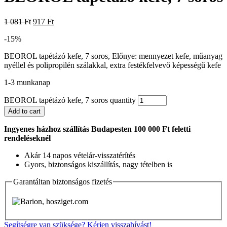
1 081
Ft
917
Ft
-15%
BEOROL tapétázó kefe, 7 soros, Előnye: mennyezet kefe, műanyag
nyéllel és polipropilén szálakkal, extra festékfelvevő képességű kefe
1-3 munkanap
BEOROL tapétázó kefe, 7 soros quantity
Add to cart
Ingyenes házhoz szállítás Budapesten 100 000 Ft feletti
rendeléseknél
Akár 14 napos vételár-visszatérítés
Gyors, biztonságos kiszállítás, nagy tételben is
Garantáltan biztonságos fizetés
Segítségre van szüksége? Kérjen visszahívást!