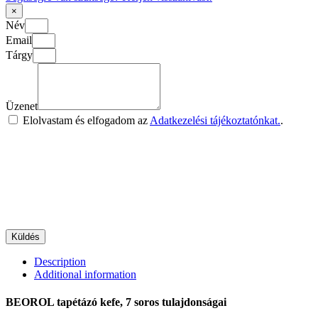
×
Név
Email
Tárgy
Üzenet
Elolvastam és elfogadom az
Adatkezelési tájékoztatónkat.
.
Küldés
Description
Additional information
BEOROL tapétázó kefe, 7 soros tulajdonságai