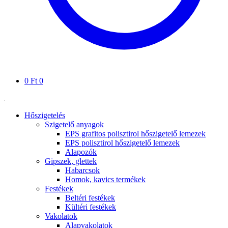
0
Ft
0
Hőszigetelés
Szigetelő anyagok
EPS grafitos polisztirol hőszigetelő lemezek
EPS polisztirol hőszigetelő lemezek
Alapozók
Gipszek, glettek
Habarcsok
Homok, kavics termékek
Festékek
Beltéri festékek
Kültéri festékek
Vakolatok
Alapvakolatok