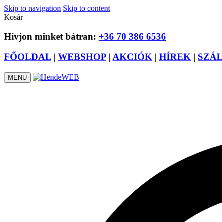
Skip to navigation
Skip to content
Kosár
Hívjon minket bátran:
+36 70 386 6536
FŐOLDAL
|
WEBSHOP
|
AKCIÓK
|
HÍREK
|
SZÁ
MENÜ